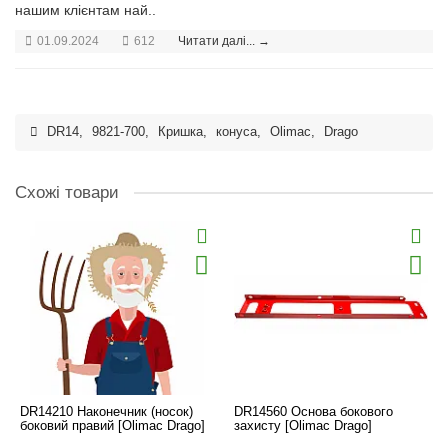
нашим клієнтам най..
01.09.2024
612
Читати далі... →
DR14
,
9821-700
,
Кришка
,
конуса
,
Olimac
,
Drago
Схожі товари
DR14210 Наконечник (носок)
DR14560 Основа бокового
боковий правий [Olimac Drago]
захисту [Olimac Drago]