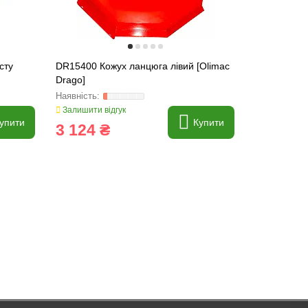
сту
DR15400 Кожух ланцюга лівий [Olimac
DR15410 Ко
Drago]
[Olimac Dra
Залишити відгук
Залишити ві
упити
Купити
3 124 ₴
3 295 