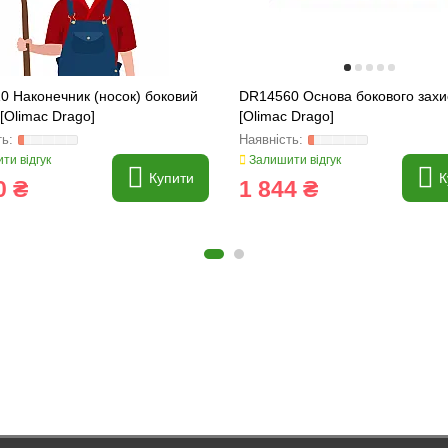
0 Наконечник (носок) боковий
DR14560 Основа бокового захи
[Olimac Drago]
[Olimac Drago]
ти відгук
Залишити відгук
Купити
К
0 ₴
1 844 ₴