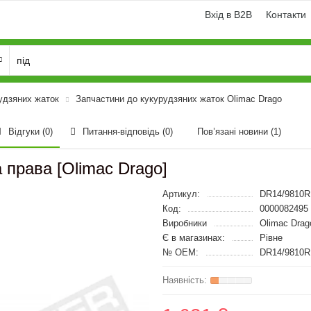
Вхід в B2B
Контакти
удзяних жаток
Запчастини до кукурудзяних жаток Olimac Drago
Відгуки (0)
Питання-відповідь
(0)
Пов’язані новини
(1)
права [Olimac Drago]
Артикул:
DR14/9810
Код:
0000082495
Виробники
Olimac Drag
Є в магазинах:
Рівне
№ OEM:
DR14/9810R