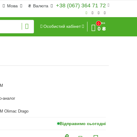
+38 (067) 364 71 72
Мова
₴
Валюта
Сума
0
Особистий кабінет
0 ₴
RM
o-аналог
M Olimac Drago
Відправимо сьогодні