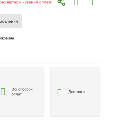
без відтермінування оплати
мовлення
Боковина
Всі способи
Доставка
оплат