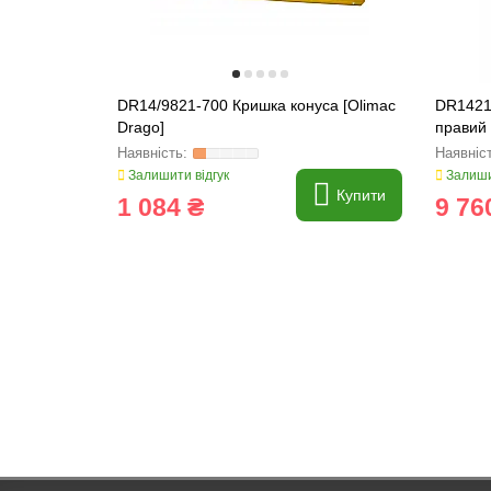
DR14/9821-700 Кришка конуса [Olimac
DR1421
Drago]
правий 
Залишити відгук
Залиши
Купити
1 084 ₴
9 76