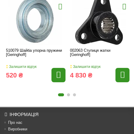
510079 Шайба упорна пружини
002063 Ступиця жатки
[Geringhoff]
[Geringhoff]
Залишити відгук
Залишити відгук
520 ₴
4 830 ₴
ІНФОРМАЦІЯ
Про нас
Виробники