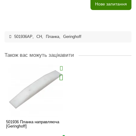
Нове запитання
501936AP
,
CH
,
Планка
,
Geringhoff
Також вас можуть зацікавити
501936 Планка направляюча
[Geringhoff]