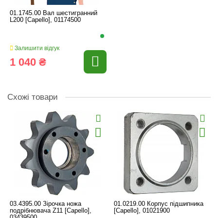
01.1745.00 Вал шестигранний
L200 [Capello], 01174500
Залишити відгук
1 040 ₴
Схожі товари
03.4395.00 Зірочка ножа
01.0219.00 Корпус підшипника
подрібнювача Z11 [Capello],
[Capello], 01021900
03439500