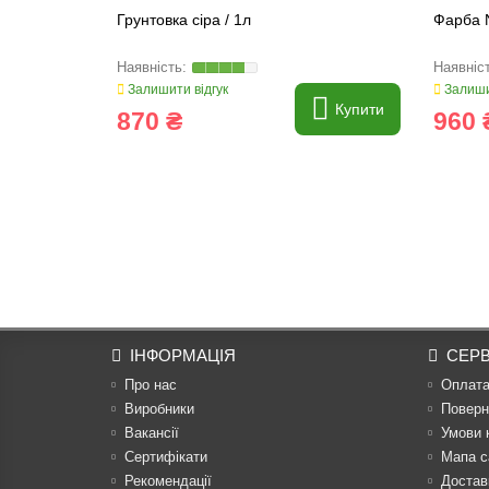
Грунтовка сіра / 1л
Фарба N
Залишити відгук
Залиши
Купити
870 ₴
960 
ІНФОРМАЦІЯ
СЕРВ
Про нас
Оплат
Виробники
Поверн
Вакансії
Умови 
Сертифікати
Мапа с
Рекомендації
Достав