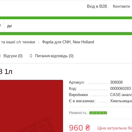
Вхід в B2B
Контакти
та іншої с/г техніки
Фарба для CNH, New Holland
Відгуки (0)
Питання-відповідь
(0)
8 1л
Артикул:
309008
Код:
0000060283
Виробники
CASE-анало
Є в магазинах:
Хмельницьк
960 ₴
Ціна актуальна б