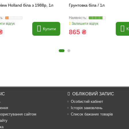
ew Holland біла з 1988р, 1л
Грунтовка біла / 1л
ти відгук
Залишити відгук
Купити
К
₴
865 ₴
ІС
ОБЛІКОВИЙ ЗАПИС
а
Особистий кабінет
ення
Історія замовлень
користування сайтом
Список бажаних товарів
айту
ка