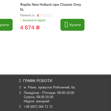
Фарба New Holland сіра Chassis Grey
Грунтовка с
5L
Залишити відгук
Залишити ві
упити
Купити
4 874 ₴
4 065 
ГРАФІК РОБОТИ
м. Рівне, провулок Робітничий, 6а
Понеділок - П’ятниця: 09:00-18:00

Субота: 09:00-15:00

Неділя: вихідний
+38 (067) 364 71 72