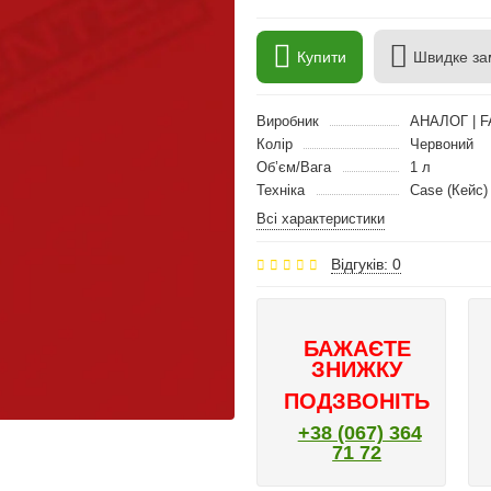
Купити
Швидке за
Виробник
АНАЛОГ | F
Колір
Червоний
Об’єм/Вага
1 л
Техніка
Case (Кейс)
Всі характеристики
Відгуків: 0
БАЖАЄТЕ
ЗНИЖКУ
ПОДЗВОНІТЬ
+38 (067) 364
71 72