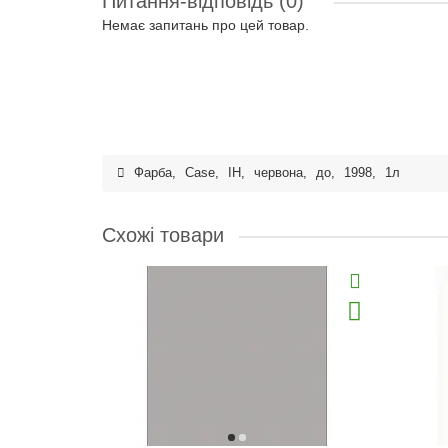
Питання-відповідь
(0)
Немає запитань про цей товар.
Фарба
,
Case
,
IH
,
червона
,
до
,
1998
,
1л
Схожі товари