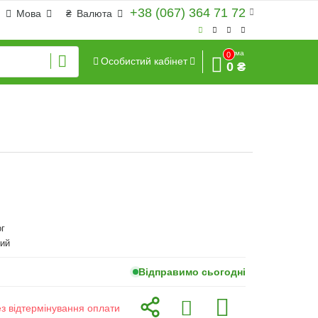
+38 (067) 364 71 72
Мова
₴
Валюта
Сума
0
Особистий кабінет
0 ₴
г
ий
Відправимо сьогодні
ез відтермінування оплати