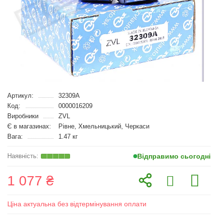
Артикул:
32309A
Код:
0000016209
Виробники
ZVL
Є в магазинах:
Рівне, Хмельницький, Черкаси
Вага:
1.47 кг
Відправимо сьогодні
1 077 ₴
Ціна актуальна без відтермінування оплати