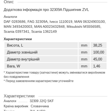
Опис
Додаткова інформація про 32309A Підшипник ZVL
Аналоги
DAF 0283686, FAG 32309A, Iveco 1110019, MAN 06324903100,
MAN 3493420003, MAN A0023432848, Mitsubishi MS556585,
Scania 0397341, Scania 1362149
Характеристики
Висота, L
mm
38,25
Діаметр зовнішній
mm
100,00
Діаметр внутрішній
mm
45,00
Вага, W
mm
1,46
* Характеристики товару (запчастини) можуть змінюватися виробником
без повідомлення
* Перед замовленням характеристики уточнюйте
Характеристики
Аналоги
32309 J2/Q SKF
Країна виробник
Словаччина