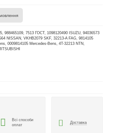
мовлення
5, 988465109, 7513 ГОСТ, 1098120490 ISUZU, 94036573
564 NISSAN, VKHB2079 SKF, 32213-A FAG, 9814105
ns, 0009814105 Mercedes-Bens, 4T-32213 NTN,
MITSUBISHI
Всі способи
Доставка
оплат