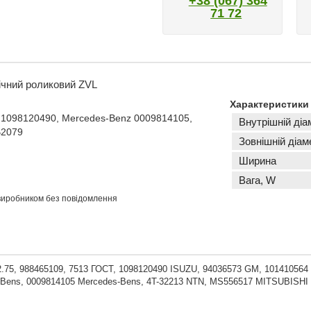
+38 (067) 364
71 72
ічний роликовий ZVL
Характеристики
 1098120490, Mercedes-Benz 0009814105,
Внутрішній діа
B2079
Зовнішній діам
Ширина
Вага, W
 виробником без повідомлення
.75, 988465109, 7513 ГОСТ, 1098120490 ISUZU, 94036573 GM, 10141056
-Bens, 0009814105 Mercedes-Bens, 4T-32213 NTN, MS556517 MITSUBISHI