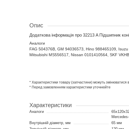
Опис
Додаткова інформація про 32213 A Підшипник кон
Аналоги
FAG 504376B, GM 94036573, Hino 988465109, Isuzu
Mitsubishi MS556517, Nissan 0101410564, SKF VKH
* Характеристики товару (запчастини) можуть змінюватися
* Перед замовленням характеристики уточнюйте
Характеристики
Аналоги
65x120x32
Mercedes
Внутрішній діаметр, мм
65 мм
Зовнішній діаметр, мм
120 мм