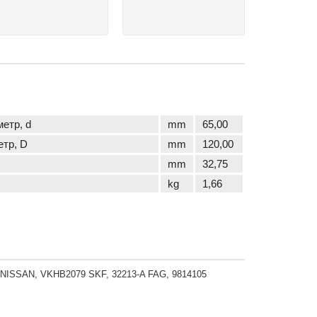
метр, d
mm
65,00
етр, D
mm
120,00
mm
32,75
kg
1,66
4 NISSAN, VKHB2079 SKF, 32213-A FAG, 9814105