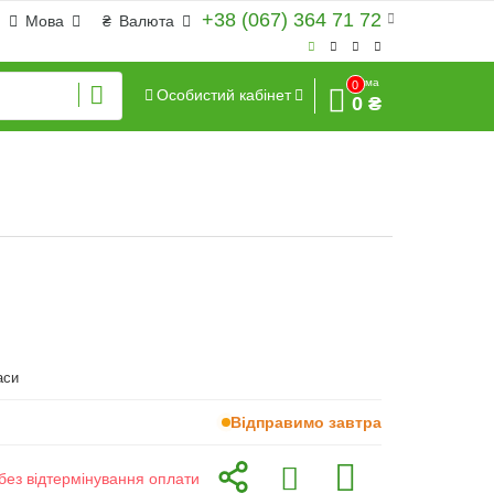
+38 (067) 364 71 72
Мова
₴
Валюта
Сума
0
Особистий кабінет
0 ₴
аси
Відправимо завтра
без відтермінування оплати