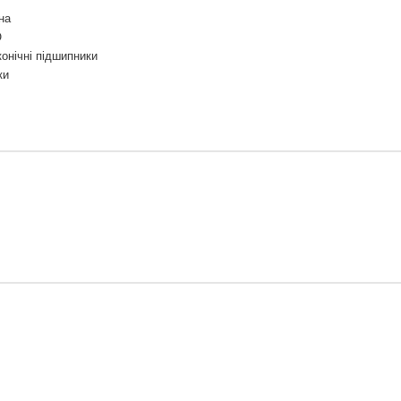
на
O
конічні підшипники
ки