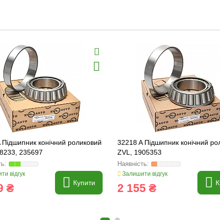
 Підшипник конічний роликовий
32218 A Підшипник конічний ро
8233, 235697
ZVL, 1905353
ти відгук
Залишити відгук
Купити
К
9 ₴
2 155 ₴