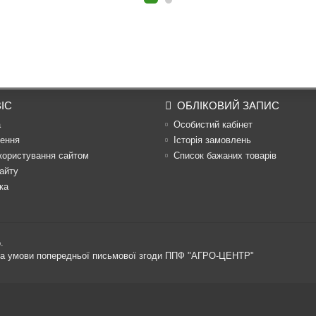
ІС
ОБЛІКОВИЙ ЗАПИС
а
Особистий кабінет
ення
Історія замовлень
користування сайтом
Список бажаних товарів
айту
ка
.
 за умови попередньої письмової згоди ППФ "АГРО-ЦЕНТР"