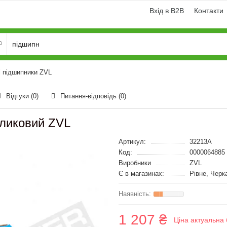
Вхід в B2B
Контакти
і підшипники ZVL
Відгуки (0)
Питання-відповідь
(0)
оликовий ZVL
Артикул:
32213A
Код:
0000064885
Виробники
ZVL
Є в магазинах:
Рівне, Черк
1 207 ₴
Ціна актуальна 