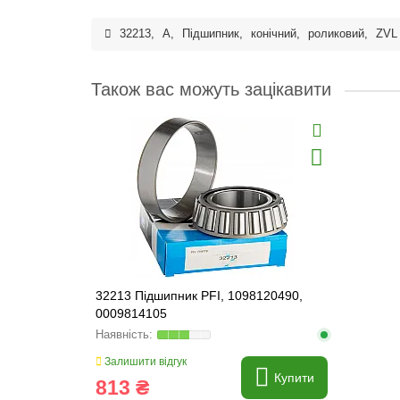
32213
,
A
,
Підшипник
,
конічний
,
роликовий
,
ZVL
Також вас можуть зацікавити
32213 Підшипник PFI, 1098120490,
0009814105
Залишити відгук
Купити
813 ₴