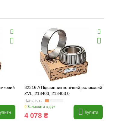
ликовий
32316 A Підшипник конічний роликовий
32317 A Пі
ZVL, 213403, 213403.0
ZVL
Залишити відгук
Залишити ві
упити
Купити
4 078 ₴
4 716 