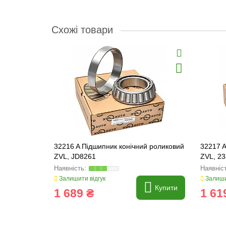
Схожі товари
32216 A Підшипник конічний роликовий
32217 A
ZVL, JD8261
ZVL, 23
Залишити відгук
Залиши
Купити
1 689 ₴
1 61