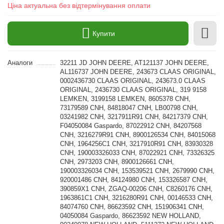
Ціна актуальна без відтермінування оплати
Купити
Аналоги
32211 JD JOHN DEERE, AT121137 JOHN DEERE,
AL116737 JOHN DEERE, 243673 CLAAS ORIGINAL,
0002436730 CLAAS ORIGINAL, 243673.0 CLAAS
ORIGINAL, 2436730 CLAAS ORIGINAL, 319 9158
LEMKEN, 3199158 LEMKEN, 8605378 CNH,
73179589 CNH, 84818047 CNH, LB00798 CNH,
03241982 CNH, 3217911R91 CNH, 84217379 CNH,
F04050084 Gaspardo, 87022912 CNH, 84207568
CNH, 3216279R91 CNH, 8900126534 CNH, 84015068
CNH, 1964256C1 CNH, 3217910R91 CNH, 83930328
CNH, 190003326033 CNH, 87022921 CNH, 73326325
CNH, 2973203 CNH, 8900126661 CNH,
190003326034 CNH, 153539521 CNH, 2679990 CNH,
920001486 CNH, 84124980 CNH, 153326587 CNH,
390859X1 CNH, ZGAQ-00206 CNH, C8260176 CNH,
1963861C1 CNH, 3216280R91 CNH, 00146533 CNH,
84074760 CNH, 86623592 CNH, 151906341 CNH,
04050084 Gaspardo, 86623592 NEW HOLLAND,