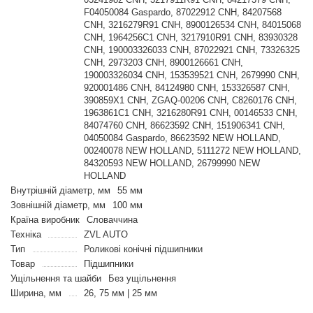
F04050084 Gaspardo, 87022912 CNH, 84207568
CNH, 3216279R91 CNH, 8900126534 CNH, 84015068
CNH, 1964256C1 CNH, 3217910R91 CNH, 83930328
CNH, 190003326033 CNH, 87022921 CNH, 73326325
CNH, 2973203 CNH, 8900126661 CNH,
190003326034 CNH, 153539521 CNH, 2679990 CNH,
920001486 CNH, 84124980 CNH, 153326587 CNH,
390859X1 CNH, ZGAQ-00206 CNH, C8260176 CNH,
1963861C1 CNH, 3216280R91 CNH, 00146533 CNH,
84074760 CNH, 86623592 CNH, 151906341 CNH,
04050084 Gaspardo, 86623592 NEW HOLLAND,
00240078 NEW HOLLAND, 5111272 NEW HOLLAND,
84320593 NEW HOLLAND, 26799990 NEW
HOLLAND
Внутрішній діаметр, мм
55 мм
Зовнішній діаметр, мм
100 мм
Країна виробник
Словаччина
Техніка
ZVL AUTO
Тип
Роликові конічні підшипники
Товар
Підшипники
Ущільнення та шайби
Без ущільнення
Ширина, мм
26, 75 мм | 25 мм