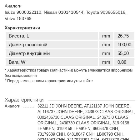
Аналоги
Isuzu 9000322110, Nissan 0101410544, Toyota 9036655016,
Volvo 183769
Характеристики
Висота, L
mm
26,75
Діаметр зовнішній
mm
100,00
Діаметр внутрішній
mm
55,00
Вага, W
mm
0,88
* Характеристики товару (запчастини) можуть змінюватися виробником
без повідомлення
* Перед замовленням характеристики уточнюйте
Характеристики
Аналоги
32211 JD JOHN DEERE, AT121137 JOHN DEERE,
AL116737 JOHN DEERE, 243673 CLAAS ORIGINAL,
0002436730 CLAAS ORIGINAL, 243673.0 CLAAS
ORIGINAL, 2436730 CLAAS ORIGINAL, 319 9158
LEMKEN, 3199158 LEMKEN, 8605378 CNH,
73179589 CNH, 84818047 CNH, LB00798 CNH,
03241982 CNH, 3217911R91 CNH, 84217379 CNH,