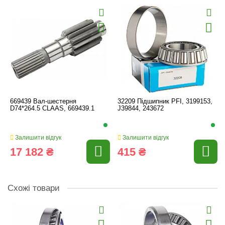
669439 Вал-шестерня
32209 Підшипник PFI, 3199153,
D74*264.5 CLAAS, 669439.1
J39844, 243672
Залишити відгук
Залишити відгук
17 182 ₴
415 ₴
Схожі товари