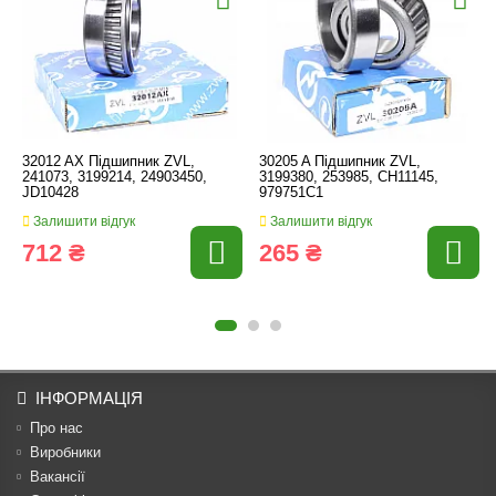
32012 AX Підшипник ZVL,
30205 A Підшипник ZVL,
241073, 3199214, 24903450,
3199380, 253985, CH11145,
JD10428
979751C1
Залишити відгук
Залишити відгук
712 ₴
265 ₴
ІНФОРМАЦІЯ
Про нас
Виробники
Вакансії