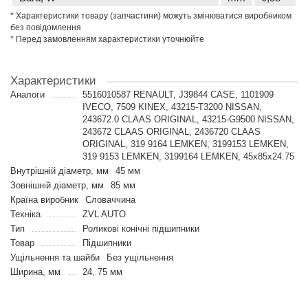
* Характеристики товару (запчастини) можуть змінюватися виробником
без повідомлення
* Перед замовленням характеристики уточнюйте
Характеристики
Аналоги
5516010587 RENAULT, J39844 CASE, 1101909
IVECO, 7509 KINEX, 43215-T3200 NISSAN,
243672.0 CLAAS ORIGINAL, 43215-G9500 NISSAN,
243672 CLAAS ORIGINAL, 2436720 CLAAS
ORIGINAL, 319 9164 LEMKEN, 3199153 LEMKEN,
319 9153 LEMKEN, 3199164 LEMKEN, 45x85x24.75
Внутрішній діаметр, мм
45 мм
Зовнішній діаметр, мм
85 мм
Країна виробник
Словаччина
Техніка
ZVL AUTO
Тип
Роликові конічні підшипники
Товар
Підшипники
Ущільнення та шайби
Без ущільнення
Ширина, мм
24, 75 мм