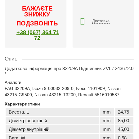
БАЖАЄТЕ
ЗНИЖКУ
Доставка
ПОДЗВОНІТЬ
+38 (067) 364 71
72
Опис
Додаткова інформація про 32209A Підшипник ZVL / 243672.0
/
Аналоги
FAG 32209A, Isuzu 9-00032-209-0, Iveco 1101909, Nissan
43215-G9500, Nissan 43215-T3200, Renault 5516010587
Характеристики
Висота, L
mm
24,75
Діаметр зовнішній
mm
85,00
Діаметр внутрішній
mm
45,00
Вага, W
mm
0,58