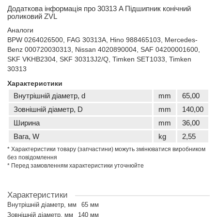
Додаткова інформація про 30313 A Підшипник конічний
роликовий ZVL
Аналоги
BPW 0264026500, FAG 30313A, Hino 988465103, Mercedes-
Benz 000720030313, Nissan 4020890004, SAF 04200001600,
SKF VKHB2304, SKF 30313J2/Q, Timken SET1033, Timken
30313
Характеристики
Внутрішній діаметр, d
mm
65,00
Зовнішній діаметр, D
mm
140,00
Ширина
mm
36,00
Вага, W
kg
2,55
* Характеристики товару (запчастини) можуть змінюватися виробником
без повідомлення
* Перед замовленням характеристики уточнюйте
Характеристики
Внутрішній діаметр, мм
65 мм
Зовнішній діаметр, мм
140 мм