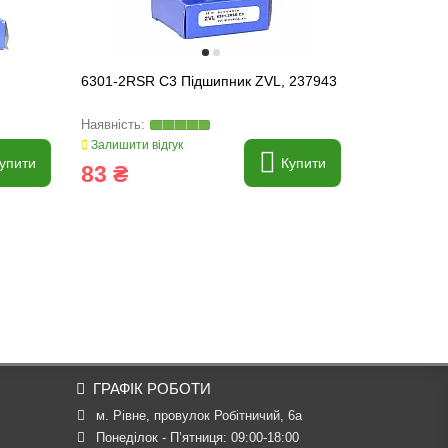
6301-2RSR C3 Підшипник ZVL, 237943
6302-2RSR 
Залишити відгук
Залишити ві
упити
Купити
83 ₴
94 ₴
ГРАФІК РОБОТИ
м. Рівне, провулок Робітничий, 6а
Понеділок - П’ятниця: 09:00-18:00
