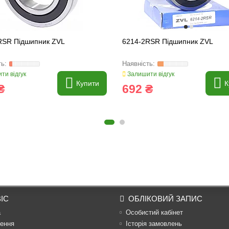
RSR Підшипник ZVL
6214-2RSR Підшипник ZVL
ти відгук
Залишити відгук
Купити
К
₴
692 ₴
ІС
ОБЛІКОВИЙ ЗАПИС
а
Особистий кабінет
ення
Історія замовлень