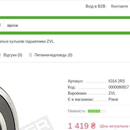
Вхід в B2B
Контакти
альні кулькові підшипники ZVL
Відгуки (0)
Питання-відповідь
(0)
Артикул:
6314 2RS
Код:
0000080817
Виробники
ZVL
Є в магазинах:
Рівне
1 419 ₴
Ціна актуальна 