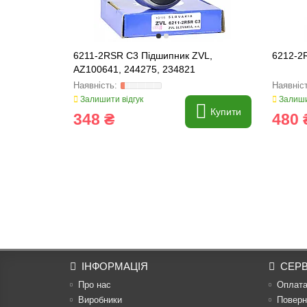
6211-2RSR C3 Підшипник ZVL,
6212-2
AZ100641, 244275, 234821
Залишити відгук
Залиши
Купити
348 ₴
480 
ІНФОРМАЦІЯ
СЕРВ
Про нас
Оплат
Виробники
Поверн