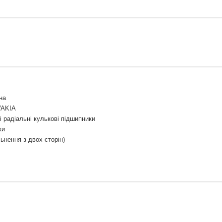
на
VAKIA
 радіальні кулькові підшипники
ки
ьнення з двох сторін)