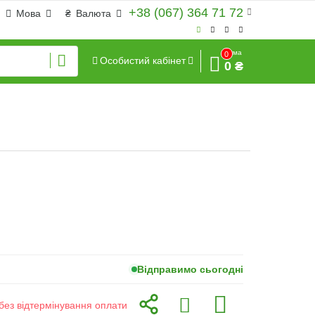
+38 (067) 364 71 72
Мова
₴
Валюта
Сума
0
Особистий кабінет
0 ₴
Відправимо сьогодні
без відтермінування оплати