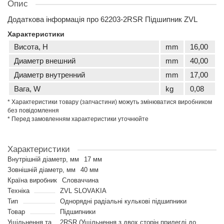
Опис
Додаткова інформація про 62203-2RSR Підшипник ZVL
Характеристики
Висота, H
mm
16,00
Диаметр внешний
mm
40,00
Диаметр внутренний
mm
17,00
Вага, W
kg
0,08
* Характеристики товару (запчастини) можуть змінюватися виробником
без повідомлення
* Перед замовленням характеристики уточнюйте
Характеристики
Внутрішній діаметр, мм
17 мм
Зовнішній діаметр, мм
40 мм
Країна виробник
Словаччина
Техніка
ZVL SLOVAKIA
Тип
Однорядні радіальні кулькові підшипники
Товар
Підшипники
Ущільнення та
2RSR (Ущільнення з двох сторін прилеглі до