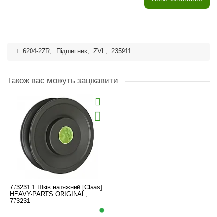
6204-2ZR
,
Підшипник
,
ZVL
,
235911
Також вас можуть зацікавити
773231.1 Шків натяжний [Claas]
HEAVY-PARTS ORIGINAL,
773231