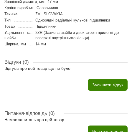
Зовнішній діаметр, мм
47 мм
Країна виробник
Словаччина
Техніка
ZVL SLOVAKIA
Тип
Однорядні радіальні кулькові підшипники
Товар
Підшипники
Ущільнення та
2ZR (Захисна шайби з двох сторін прилеглі до
шайби
поверхні внутрішнього кільця)
Ширина, мм
14 мм
Відгуки (0)
Відгуків про цей товар ще не було.
Залишити відгук
Питання-відповідь
(0)
Немає запитань про цей товар.
Нове запитання