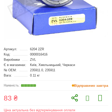
Артикул:
6204 2ZR
Код:
0000016416
Виробники
ZVL
Є в магазинах:
Київ, Хмельницький, Черкаси
№ OEM:
235911.0, 235911
Вага:
0.11 кг
Відправимо завтра
83 ₴
Ціна актуальна без відтермінування оплати