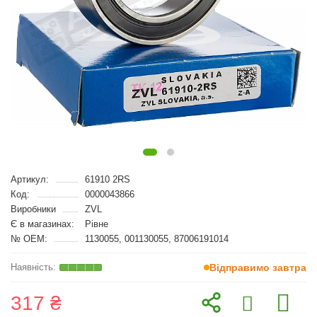
Артикул:
61910 2RS
Код:
0000043866
Виробники
ZVL
Є в магазинах:
Рівне
№ OEM:
1130055, 001130055, 87006191014
Відправимо завтра
317 ₴