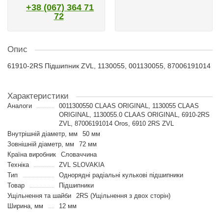
+38 (067) 364 71
72
Опис
61910-2RS Підшипник ZVL, 1130055, 001130055, 87006191014
Характеристики
Аналоги
0011300550 CLAAS ORIGINAL, 1130055 CLAAS
ORIGINAL, 1130055.0 CLAAS ORIGINAL, 6910-2RS
ZVL, 87006191014 Oros, 6910 2RS ZVL
Внутрішній діаметр, мм
50 мм
Зовнішній діаметр, мм
72 мм
Країна виробник
Словаччина
Техніка
ZVL SLOVAKIA
Тип
Однорядні радіальні кулькові підшипники
Товар
Підшипники
Ущільнення та шайби
2RS (Ущільнення з двох сторін)
Ширина, мм
12 мм