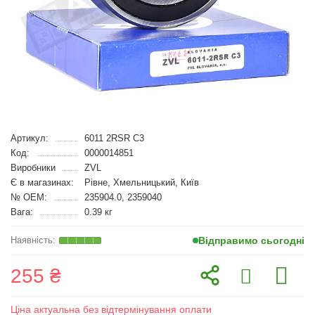
Артикул:
6011 2RSR C3
Код:
0000014851
Виробники
ZVL
Є в магазинах:
Рівне, Хмельницький, Київ
№ OEM:
235904.0, 2359040
Вага:
0.39 кг
Відправимо сьогодні
255 ₴
Ціна актуальна без відтермінування оплати