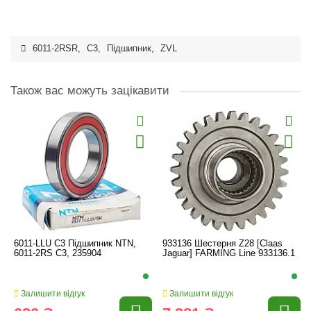
6011-2RSR
,
C3
,
Підшипник
,
ZVL
Також вас можуть зацікавити
6011-LLU C3 Підшипник NTN,
933136 Шестерня Z28 [Claas
6011-2RS C3, 235904
Jaguar] FARMING Line 933136.1
Залишити відгук
Залишити відгук