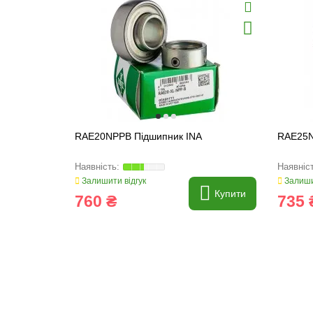
RAE20NPPB Підшипник INA
RAE25N
Залишити відгук
Залиши
Купити
760 ₴
735 