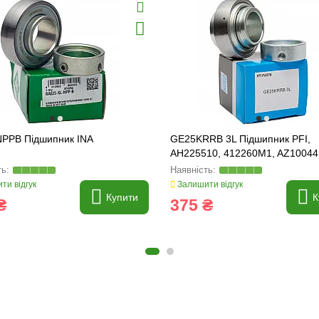
PPB Підшипник INA
GE25KRRB 3L Підшипник PFI,
AH225510, 412260M1, AZ10044
ти відгук
Залишити відгук
Купити
К
₴
375 ₴