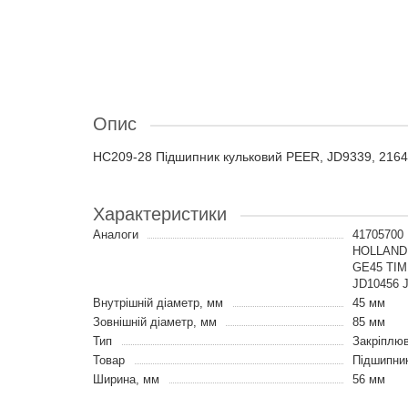
Опис
HC209-28 Підшипник кульковий PEER, JD9339, 216
Характеристики
Аналоги
41705700
HOLLAND,
GE45 TIM
JD10456 
Внутрішній діаметр, мм
45 мм
Зовнішній діаметр, мм
85 мм
Тип
Закріплюв
Товар
Підшипни
Ширина, мм
56 мм