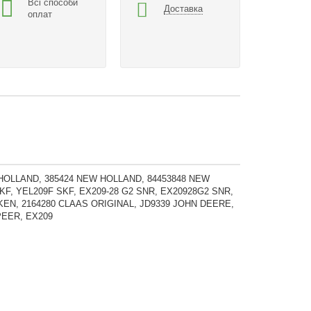
Всі способи
Доставка
оплат
OLLAND, 385424 NEW HOLLAND, 84453848 NEW
F, YEL209F SKF, EX209-28 G2 SNR, EX20928G2 SNR,
MKEN, 2164280 CLAAS ORIGINAL, JD9339 JOHN DEERE,
PEER, EX209