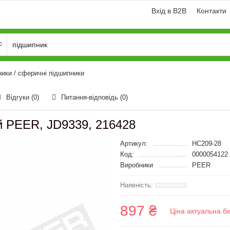
Вхід в B2B
Контакти
ники / сферичні підшипники
Відгуки (0)
Питання-відповідь
(0)
й PEER, JD9339, 216428
Артикул:
HC209-28
Код:
0000054122
Виробники
PEER
897 ₴
Ціна актуальна б