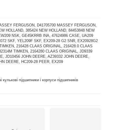
MASSEY FERGUSON, D41705700 MASSEY FERGUSON,
NEW HOLLAND, 385424 NEW HOLLAND, 84453848 NEW
W209 NSK, GE45KRRB INA, 47624986 CASE, UA209
072 SKF, YEL209F SKF, EX209-28 G2 SNR, EX20928G2
TIMKEN, 216428 CLAAS ORIGINAL, 216428.0 CLAAS
32314M TIMKEN, 2164280 CLAAS ORIGINAL, JD9339
E, JD10456 JOHN DEERE, AZ39332 JOHN DEERE,
HN DEERE, HC209-28 PEER, EX209
і кулькові підшипники і корпуси підшипників