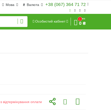
+38 (067) 364 71 72
Мова
₴
Валюта
Сума
0
Особистий кабінет
0 ₴
ез відтермінування оплати