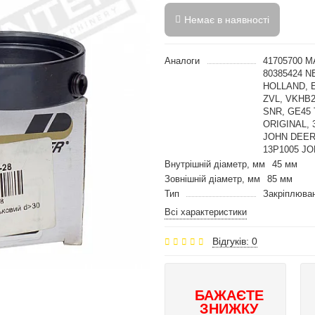
Немає в наявності
Аналоги
41705700 
80385424 
HOLLAND, E
ZVL, VKHB2
SNR, GE45 
ORIGINAL, 
JOHN DEER
13P1005 JO
Внутрішній діаметр, мм
45 мм
Зовнішній діаметр, мм
85 мм
Тип
Закріплюван
Всі характеристики
Відгуків: 0
БАЖАЄТЕ
ЗНИЖКУ