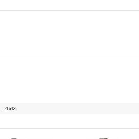
9
,
216428