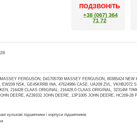
ПОДЗВОНІТЬ
+38 (067) 364
71 72
428
 MASSEY FERGUSON, D41705700 MASSEY FERGUSON, 80385424 NEW H
 EW209 NSK, GE45KRRB INA, 47624986 CASE, UA209 ZVL, VKHB2072 SK
KEN, 216428 CLAAS ORIGINAL, 216428.0 CLAAS ORIGINAL, 32314M TI
JOHN DEERE, AZ39332 JOHN DEERE, 13P1005 JOHN DEERE, HC209-28 
ані кулькові підшипники і корпуси підшипників
ки