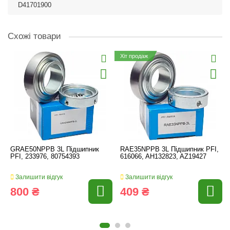
D41701900
Схожі товари
Хіт продаж
GRAE50NPPB 3L Підшипник
RAE35NPPB 3L Підшипник PFI,
PFI, 233976, 80754393
616066, AH132823, AZ19427
Залишити відгук
Залишити відгук
800 ₴
409 ₴