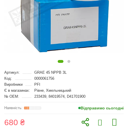
Артикул:
GRAE 45 NPPB 3L
Код:
0000061756
Виробники
PFI
Є в магазинах:
Рівне, Хмельницький
№ OEM:
233439, 84019574, D41701900
Відправимо сьогодні
680 ₴