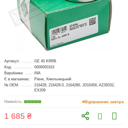
Артикул:
GE 45 KRRB
Код:
0000050163
Виробники
INA
Є в магазинах:
Рівне, Хмельницький
№ OEM:
216428, 216428.0, 2164280, JD10456, AZ39332,
EX209
Відправимо завтра
1 685 ₴