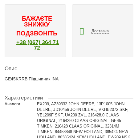
БАЖАЄТЕ
ЗНИЖКУ
Доставка
ПОДЗВОНІТЬ
+38 (067) 364 71
72
Опис
GE45KRRB Підшипник INA
Характеристики
Аналоги
EX209, AZ39332 JOHN DEERE, 13P1005 JOHN
DEERE, JD10456 JOHN DEERE, VKHB2072 SKF,
YEL209F SKF, UA209 ZVL, 216428.0 CLAAS
ORIGINAL, 2164280 CLAAS ORIGINAL, GE45
TIMKEN, 216428 CLAAS ORIGINAL, 32314M
TIMKEN, 84453848 NEW HOLLAND, 385424 NEW
HOLLAND, 80385424 NEW HOLLAND, EW209 NSK,