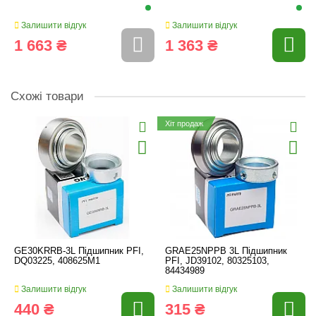
Залишити відгук
Залишити відгук
1 663 ₴
1 363 ₴
Схожі товари
Хіт продаж
GE30KRRB-3L Підшипник PFI,
GRAE25NPPB 3L Підшипник
DQ03225, 408625M1
PFI, JD39102, 80325103,
84434989
Залишити відгук
Залишити відгук
440 ₴
315 ₴