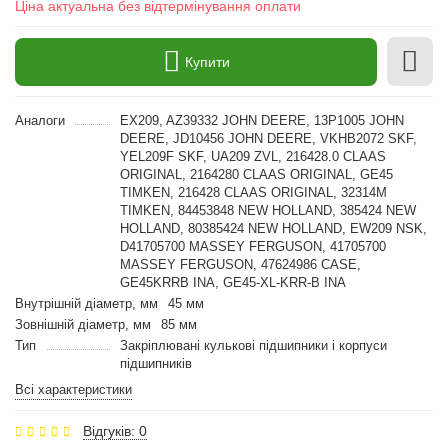
Ціна актуальна без відтермінування оплати
Купити
Аналоги
EX209, AZ39332 JOHN DEERE, 13P1005 JOHN
DEERE, JD10456 JOHN DEERE, VKHB2072 SKF,
YEL209F SKF, UA209 ZVL, 216428.0 CLAAS
ORIGINAL, 2164280 CLAAS ORIGINAL, GE45
TIMKEN, 216428 CLAAS ORIGINAL, 32314M
TIMKEN, 84453848 NEW HOLLAND, 385424 NEW
HOLLAND, 80385424 NEW HOLLAND, EW209 NSK,
D41705700 MASSEY FERGUSON, 41705700
MASSEY FERGUSON, 47624986 CASE,
GE45KRRB INA, GE45-XL-KRR-B INA
Внутрішній діаметр, мм
45 мм
Зовнішній діаметр, мм
85 мм
Тип
Закріплювані кулькові підшипники і корпуси
підшипників
Всі характеристики
Відгуків: 0