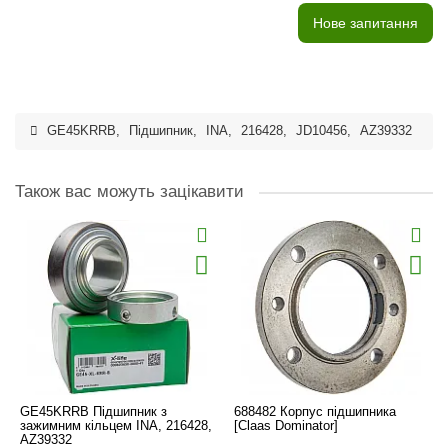
Нове запитання
GE45KRRB
,
Підшипник
,
INA
,
216428
,
JD10456
,
AZ39332
Також вас можуть зацікавити
GE45KRRB Підшипник з
688482 Корпус підшипника
зажимним кільцем INA, 216428,
[Claas Dominator]
AZ39332