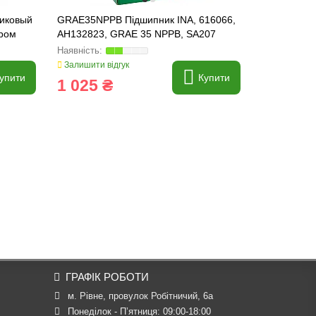
иковый
GRAE35NPPB Підшипник INA, 616066,
GRAE40NPP
ором
AH132823, GRAE 35 NPPB, SA207
JD39109, 8
SA208
Залишити відгук
Залишити ві
упити
Купити
1 025 ₴
1 120 
ГРАФІК РОБОТИ
м. Рівне, провулок Робітничий, 6а
Понеділок - П’ятниця: 09:00-18:00
