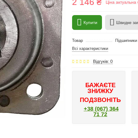
2 146 ₴
Ціна актуальна 
Купити
Швидке за
Товар
Підшипники 
Всі характеристики
Відгуків: 0
БАЖАЄТЕ
ЗНИЖКУ
ПОДЗВОНІТЬ
+38 (067) 364
71 72