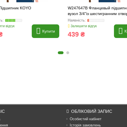
Підшипник KOYO
W247647B Фланцевый підшипн
вузол 3/4"із шестигранним отв
ти відгук
Залишити відгук
Купити
К
₴
439 ₴
ІС
ОБЛІКОВИЙ ЗАПИС
а
Особистий кабінет
ення
Історія замовлень