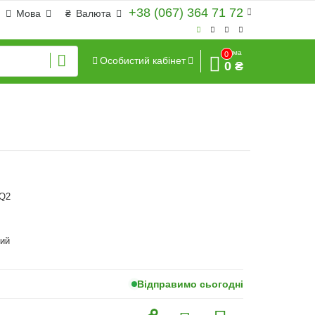
+38 (067) 364 71 72
Мова
₴
Валюта
Сума
0
Особистий кабінет
0 ₴
SQ2
ий
Відправимо сьогодні