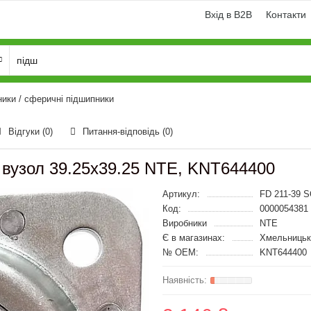
Вхід в B2B
Контакти
ники / сферичні підшипники
Відгуки (0)
Питання-відповідь
(0)
 вузол 39.25x39.25 NTE, KNT644400
Артикул:
FD 211-39 
Код:
0000054381
Виробники
NTE
Є в магазинах:
Хмельницьк
№ OEM:
KNT644400