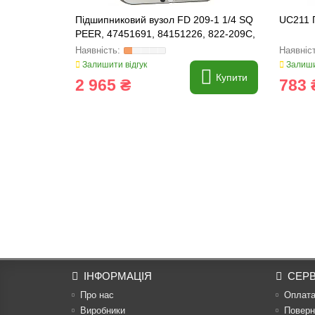
Підшипниковий вузол FD 209-1 1/4 SQ
UC211 
PEER, 47451691, 84151226, 822-209C,
FD209RK
Залишити відгук
Залиши
Купити
2 965 ₴
783 
ІНФОРМАЦІЯ
СЕРВ
Про нас
Оплат
Виробники
Поверн