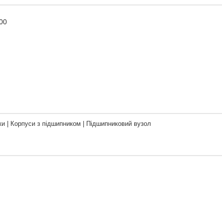
00
и | Корпуси з підшипником | Підшипниковий вузол