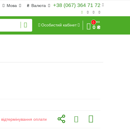
+38 (067) 364 71 72
Мова
₴
Валюта
Сума
0
Особистий кабінет
0 ₴
з відтермінування оплати