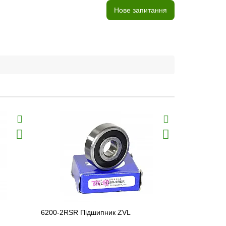
Нове запитання
6200-2RSR Підшипник ZVL
6201-2ZR П