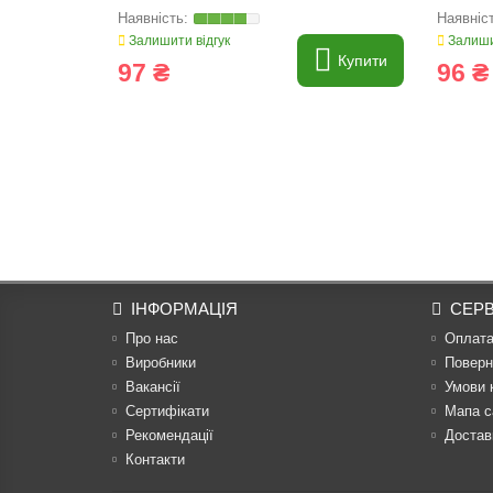
Залишити відгук
Залиши
Купити
97 ₴
96 ₴
ІНФОРМАЦІЯ
СЕРВ
Про нас
Оплат
Виробники
Поверн
Вакансії
Умови 
Сертифікати
Мапа с
Рекомендації
Достав
Контакти