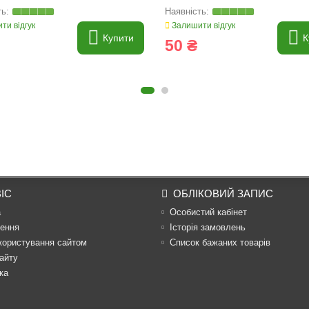
ти відгук
Залишити відгук
Купити
К
50 ₴
ІС
ОБЛІКОВИЙ ЗАПИС
а
Особистий кабінет
ення
Історія замовлень
користування сайтом
Список бажаних товарів
айту
ка