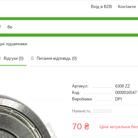
Вхід в B2B
Контакти
дні підшипники
Відгуки (0)
Питання-відповідь
(0)
Артикул:
6308 ZZ
Код:
0000016547
Виробники
DPI
70 ₴
Ціна актуальна бе