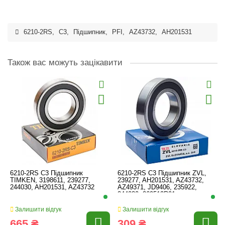
6210-2RS
,
C3
,
Підшипник
,
PFI
,
AZ43732
,
AH201531
Також вас можуть зацікавити
6210-2RS C3 Підшипник
6210-2RS C3 Підшипник ZVL,
TIMKEN, 3198611, 239277,
239277, AH201531, AZ43732,
244030, AH201531, AZ43732
AZ49371, JD9406, 235922,
244030, 269512R91
Залишити відгук
Залишити відгук
665 ₴
309 ₴