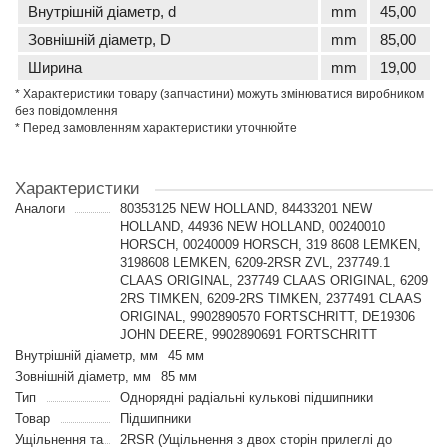
Внутрішній діаметр, d
mm
45,00
Зовнішній діаметр, D
mm
85,00
Ширина
mm
19,00
* Характеристики товару (запчастини) можуть змінюватися виробником
без повідомлення
* Перед замовленням характеристики уточнюйте
Характеристики
Аналоги
80353125 NEW HOLLAND, 84433201 NEW
HOLLAND, 44936 NEW HOLLAND, 00240010
HORSCH, 00240009 HORSCH, 319 8608 LEMKEN,
3198608 LEMKEN, 6209-2RSR ZVL, 237749.1
CLAAS ORIGINAL, 237749 CLAAS ORIGINAL, 6209
2RS TIMKEN, 6209-2RS TIMKEN, 2377491 CLAAS
ORIGINAL, 9902890570 FORTSCHRITT, DE19306
JOHN DEERE, 9902890691 FORTSCHRITT
Внутрішній діаметр, мм
45 мм
Зовнішній діаметр, мм
85 мм
Тип
Однорядні радіальні кулькові підшипники
Товар
Підшипники
Ущільнення та
2RSR (Ущільнення з двох сторін прилеглі до