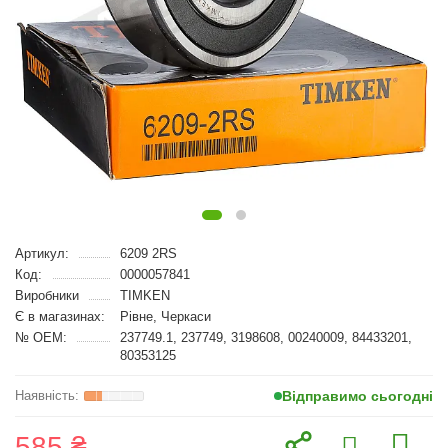
Артикул:
6209 2RS
Код:
0000057841
Виробники
TIMKEN
Є в магазинах:
Рівне, Черкаси
№ OEM:
237749.1, 237749, 3198608, 00240009, 84433201,
80353125
Відправимо сьогодні
585 ₴