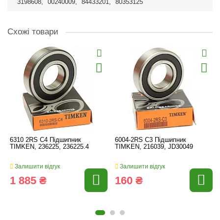
3198608
,
00240009
,
84433201
,
80353125
Схожі товари
6310 2RS C4 Підшипник
6004-2RS C3 Підшипник
TIMKEN, 236225, 236225.4
TIMKEN, 216039, JD30049
Залишити відгук
Залишити відгук
1 885 ₴
160 ₴