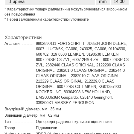
Ширина
mm
14,00
* Характеристики товару (запчастини) можуть змінюватися виробником
без повідомлення
* Перед замовленням характеристики уточнюйте
Характеристики
Аналоги
9902890111 FORTSCHRITT, JD8534 JOHN DEERE,
6007 LLUC3/5K, CA080, 240025, CA006, 01104530,
608702, 319 8538 LEMKEN, 3198538 LEMKEN,
6007-2RSR C3 ZVL, 6007-2RSR ZVL, 6007 2RSR C3
ZVL, 2382440 CLAAS ORIGINAL, 2122290 CLAAS
ORIGINAL, 238201.0 CLAAS ORIGINAL, 238244.0
CLAAS ORIGINAL, 2382010 CLAAS ORIGINAL,
212229 CLAAS ORIGINAL, 212229.0 CLAAS
ORIGINAL, 6007 2RS C3 TIMKEN, KG01357900
KOCKERLING, 80364908 NEW HOLLAND,
EMS000636R Gaspardo, 025140 Geringhoff,
339800X1 MASSEY FERGUSON
Внутрішній діаметр, мм
35 мм
Зовнішній діаметр, мм
62 мм
Тип
Однорядні радіальні кулькові підшипники
Товар
Підшипники