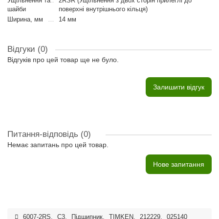
Ущільнення та
2RSR (Ущільнення з двох сторін прилеглі до
шайби
поверхні внутрішнього кільця)
Ширина, мм
14 мм
Відгуки (0)
Відгуків про цей товар ще не було.
Залишити відгук
Питання-відповідь
(0)
Немає запитань про цей товар.
Нове запитання
6007-2RS
,
C3
,
Підшипник
,
TIMKEN
,
212229
,
025140