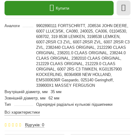
Купити
Аналоги
9902890111 FORTSCHRITT, JD8534 JOHN DEERE,
6007 LLUC3/5K, CA080, 240025, CA006, 01104530,
608702, 319 8538 LEMKEN, 3198538 LEMKEN,
6007-2RSR C3 ZVL, 6007-2RSR ZVL, 6007 2RSR C3
ZVL, 2382440 CLAAS ORIGINAL, 2122290 CLAAS
ORIGINAL, 238201.0 CLAAS ORIGINAL, 238244.0
CLAAS ORIGINAL, 2382010 CLAAS ORIGINAL,
212229 CLAAS ORIGINAL, 212229.0 CLAAS
ORIGINAL, 6007 2RS C3 TIMKEN, KG01357900
KOCKERLING, 80364908 NEW HOLLAND,
EMS000636R Gaspardo, 025140 Geringhoff,
339800X1 MASSEY FERGUSON
Внутрішній діаметр, мм
35 мм
Зовнішній діаметр, мм
62 мм
Тип
Однорядні радіальні кулькові підшипники
Всі характеристики
Відгуків: 0