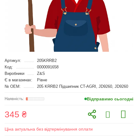
Артикул:
205KRRB2
Код:
0000091658
Виробники
Z&S
Є в магазинах:
Рівне
№ OEM:
205 KRRB2 Підшипник CT-AGRI, JD9260, JD9260
Відправимо сьогодні
345 ₴
Ціна актуальна без відтермінування оплати