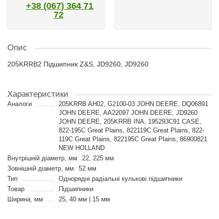
+38 (067) 364 71
72
Опис
205KRRB2 Підшипник Z&S, JD9260, JD9260
Характеристики
Аналоги
205KRRB AH02, G2100-03 JOHN DEERE, DQ06891
JOHN DEERE, AA22097 JOHN DEERE, JD9260
JOHN DEERE, 205KRRB INA, 195293C91 CASE,
822-195C Great Plains, 822119C Great Plains, 822-
119C Great Plains, 822195C Great Plains, 86900821
NEW HOLLAND
Внутрішній діаметр, мм
22, 225 мм
Зовнішній діаметр, мм
52 мм
Тип
Однорядні радіальні кулькові підшипники
Товар
Підшипники
Ширина, мм
25, 40 мм | 15 мм