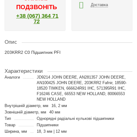
Доставка
ПОДЗВОНІТЬ
+38 (067) 364 71
72
Опис
203KRR2 C0 Підшипник PFI
Характеристики
Аналоги
JD9214 JOHN DEERE, AN281357 JOHN DEERE,
AN100425 JOHN DEERE, 203KRR2 Fafnir, 18590-
18520 TIMKEN, 666624R91 IHC, 571395R91 IHC,
F16246 CASE, 66553 NEW HOLLAND, 80066553
NEW HOLLAND
Внутрішній діаметр, мм
16, 2 мм
Зовнішній діаметр, мм
40 мм
Тип
Однорядні радіальні кулькові підшипники
Товар
Підшипники
Ширина, мм
18, 3 мм | 12 мм