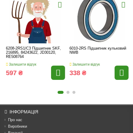
6208-2RS1/C3 Підшипник SKF,
6010-2RS Підшипник кульковий
216895, 84243622, JD30120,
NWB
RE508764
Залишити відгук
Залишити відгук
597 ₴
338 ₴
ІНФОРМАЦІЯ
Про нас
Виробники
Вакансії