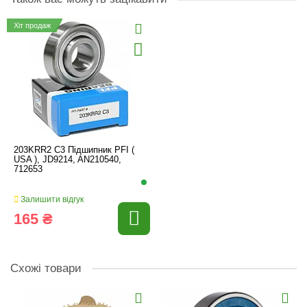
Хіт продаж
203KRR2 C3 Підшипник PFI (
USA ), JD9214, AN210540,
712653
Залишити відгук
165 ₴
Схожі товари