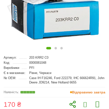
Артикул:
203 KRR2 C0
Код:
0000081048
Виробники
PFI
Є в магазинах:
Рівне, Черкаси
№ OEM:
Case IH F16246, Ford 222279, IHC 666624R91, John
Deere JD9214, New Holland 6655
Відправимо завтра
170 ₴