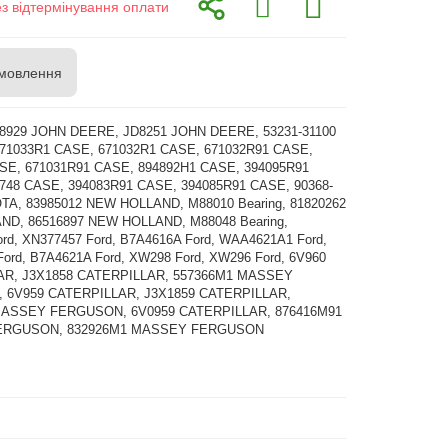
ез відтермінування оплати
мовлення
D8929 JOHN DEERE, JD8251 JOHN DEERE, 53231-31100
71033R1 CASE, 671032R1 CASE, 671032R91 CASE,
SE, 671031R91 CASE, 894892H1 CASE, 394095R91
748 CASE, 394083R91 CASE, 394085R91 CASE, 90368-
TA, 83985012 NEW HOLLAND, M88010 Bearing, 81820262
D, 86516897 NEW HOLLAND, M88048 Bearing,
rd, XN377457 Ford, B7A4616A Ford, WAA4621A1 Ford,
ord, B7A4621A Ford, XW298 Ford, XW296 Ford, 6V960
AR, J3X1858 CATERPILLAR, 557366M1 MASSEY
 6V959 CATERPILLAR, J3X1859 CATERPILLAR,
MASSEY FERGUSON, 6V0959 CATERPILLAR, 876416M91
ERGUSON, 832926M1 MASSEY FERGUSON