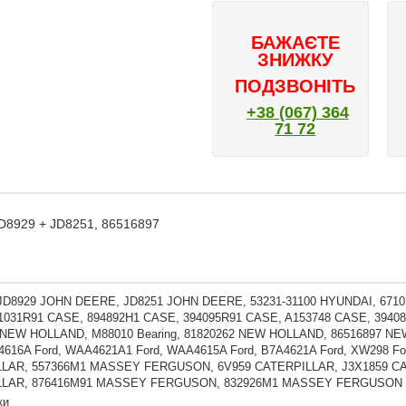
БАЖАЄТЕ
ЗНИЖКУ
ПОДЗВОНІТЬ
+38 (067) 364
71 72
D8929 + JD8251, 86516897
 JD8929 JOHN DEERE, JD8251 JOHN DEERE, 53231-31100 HYUNDAI, 6710
1031R91 CASE, 894892H1 CASE, 394095R91 CASE, A153748 CASE, 3940
 NEW HOLLAND, M88010 Bearing, 81820262 NEW HOLLAND, 86516897 NEW
A4616A Ford, WAA4621A1 Ford, WAA4615A Ford, B7A4621A Ford, XW298 F
LAR, 557366M1 MASSEY FERGUSON, 6V959 CATERPILLAR, J3X1859 C
LLAR, 876416M91 MASSEY FERGUSON, 832926M1 MASSEY FERGUSON
ки