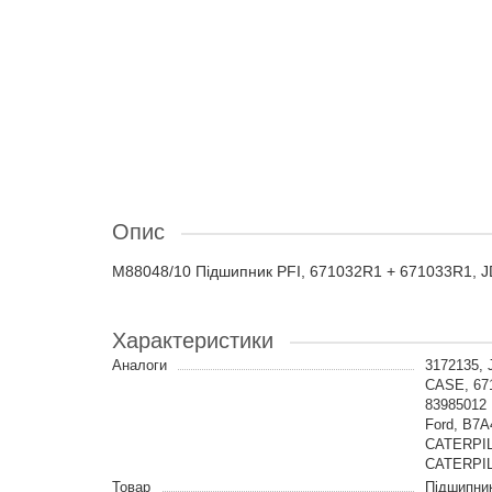
Опис
M88048/10 Підшипник PFI, 671032R1 + 671033R1, J
Характеристики
Аналоги
3172135,
CASE, 67
83985012
Ford, B7
CATERPIL
CATERPI
Товар
Підшипни