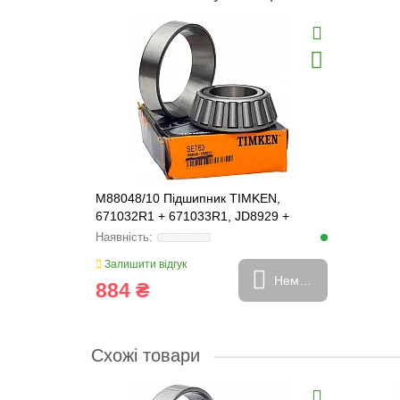
M88048/10 Підшипник TIMKEN,
671032R1 + 671033R1, JD8929 +
JD8251, 86516897
Залишити відгук
Немає в наявності
884 ₴
Схожі товари