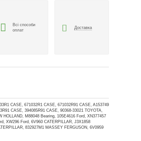
Всі способи
Доставка
оплат
33R1 CASE, 671032R1 CASE, 671032R91 CASE, A153749
83R91 CASE, 394085R91 CASE, 90368-33021 TOYOTA,
 HOLLAND, M88048 Bearing, 105E4616 Ford, XN377457
ord, XW296 Ford, 6V960 CATERPILLAR, J3X1858
ATERPILLAR, 832927M1 MASSEY FERGUSON, 6V0959