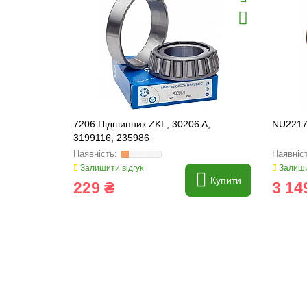
7206 Підшипник ZKL, 30206 A,
NU2217
3199116, 235986
Залишити відгук
Залиши
Купити
229 ₴
3 14