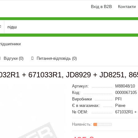
Вхід в B2B
Контакти
 підшипники
Відгуки (0)
Питання-відповідь
(0)
032R1 + 671033R1, JD8929 + JD8251, 8
Артикул:
M88048/10
Код:
0000067105
Виробники
PFI
Є в магазинах:
Рівне
№ OEM:
671032R1 + 