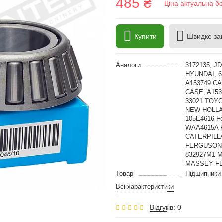
485 ₴
Ціна актуальна б
Купити
Швидке за
Аналоги
3172135, J
HYUNDAI, 6
A153749 CA
CASE, A153
33021 TOYO
NEW HOLLAN
105E4616 Fo
WAA4615A F
CATERPILL
FERGUSON,
832927M1 
MASSEY F
Товар
Підшипники
Всі характеристики
Відгуків: 0