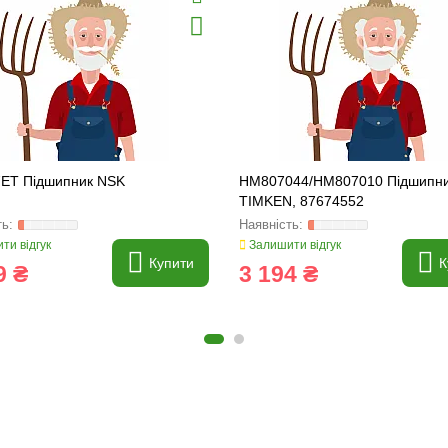
ET Підшипник NSK
HM807044/HM807010 Підшипн
TIMKEN, 87674552
ти відгук
Залишити відгук
Купити
К
9 ₴
3 194 ₴