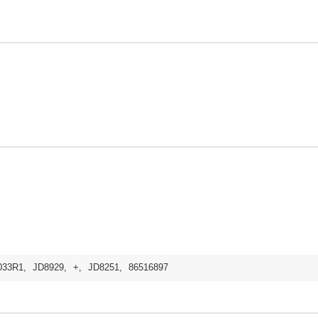
033R1
,
JD8929
,
+
,
JD8251
,
86516897