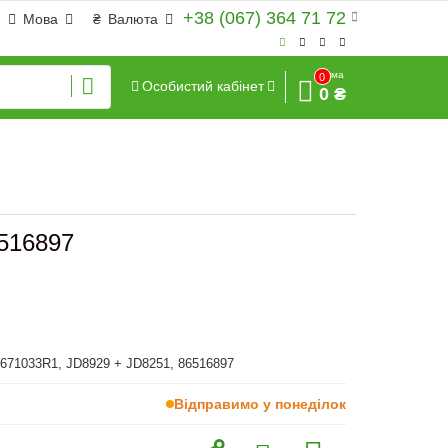
+38 (067) 364 71 72
Мова
₴
Валюта
Сума
0
Особистий кабінет
0 ₴
6516897
671033R1, JD8929 + JD8251, 86516897
Відправимо у понеділок