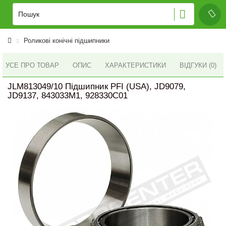
Роликові конічні підшипники
УСЕ ПРО ТОВАР
ОПИС
ХАРАКТЕРИСТИКИ
ВІДГУКИ (0)
JLM813049/10 Підшипник PFI (USA), JD9079,
JD9137, 843033M1, 928330C01