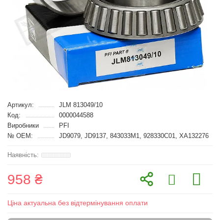
Артикул:
JLM 813049/10
Код:
0000044588
Виробники
PFI
№ OEM:
JD9079, JD9137, 843033M1, 928330C01, XA132276
958 ₴
Ціна актуальна без відтермінування оплати