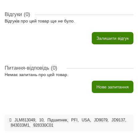
Відгуки (0)
Відгуків про цей товар ще не було.
Залишити відгук
Питання-відповідь
(0)
Немає запитань про цей товар.
Нове запитання
JLM813049
,
10
,
Підшипник
,
PFI
,
USA
,
JD9079
,
JD9137
,
843033M1
,
928330C01