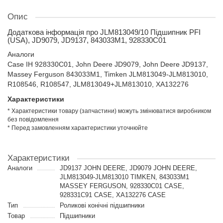
Опис
Додаткова інформація про JLM813049/10 Підшипник PFI
(USA), JD9079, JD9137, 843033M1, 928330C01
Аналоги
Case IH 928330C01, John Deere JD9079, John Deere JD9137,
Massey Ferguson 843033M1, Timken JLM813049-JLM813010,
R108546, R108547, JLM813049+JLM813010, XA132276
Характеристики
* Характеристики товару (запчастини) можуть змінюватися виробником
без повідомлення
* Перед замовленням характеристики уточнюйте
Характеристики
Аналоги
JD9137 JOHN DEERE, JD9079 JOHN DEERE,
JLM813049-JLM813010 TIMKEN, 843033M1
MASSEY FERGUSON, 928330C01 CASE,
928331C91 CASE, XA132276 CASE
Тип
Роликові конічні підшипники
Товар
Підшипники