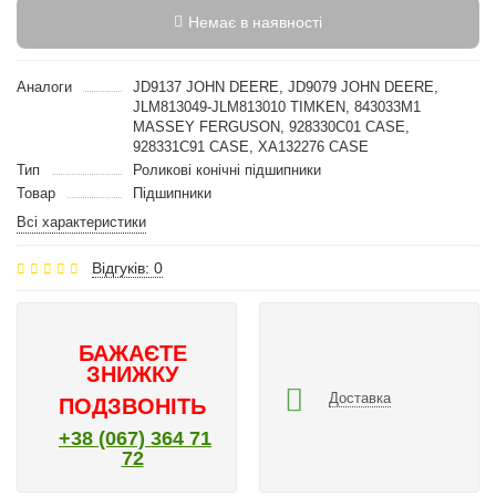
Немає в наявності
Аналоги
JD9137 JOHN DEERE, JD9079 JOHN DEERE,
JLM813049-JLM813010 TIMKEN, 843033M1
MASSEY FERGUSON, 928330C01 CASE,
928331C91 CASE, XA132276 CASE
Тип
Роликові конічні підшипники
Товар
Підшипники
Всі характеристики
Відгуків: 0
БАЖАЄТЕ
ЗНИЖКУ
Доставка
ПОДЗВОНІТЬ
+38 (067) 364 71
72