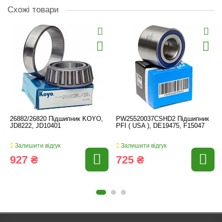
Схожі товари
26882/26820 Підшипник KOYO,
PW25520037CSHD2 Підшипник
JD8222, JD10401
PFI ( USA ), DE19475, F15047
Залишити відгук
Залишити відгук
927 ₴
725 ₴