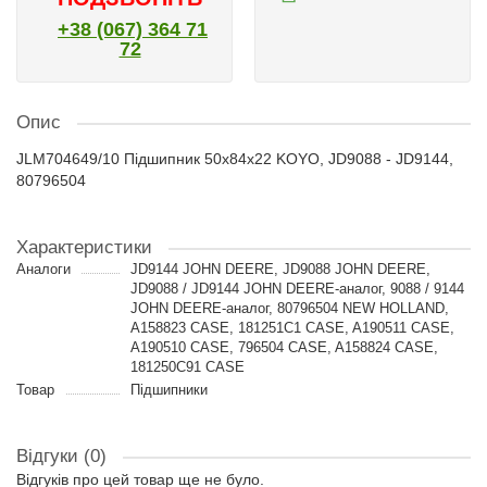
+38 (067) 364 71
72
Опис
JLM704649/10 Підшипник 50x84x22 KOYO, JD9088 - JD9144,
80796504
Характеристики
Аналоги
JD9144 JOHN DEERE, JD9088 JOHN DEERE,
JD9088 / JD9144 JOHN DEERE-аналог, 9088 / 9144
JOHN DEERE-аналог, 80796504 NEW HOLLAND,
A158823 CASE, 181251C1 CASE, A190511 CASE,
A190510 CASE, 796504 CASE, A158824 CASE,
181250C91 CASE
Товар
Підшипники
Відгуки (0)
Відгуків про цей товар ще не було.