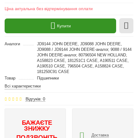
Ціна актуальна без відтермінування оплати
Купити
Аналоги
JD9144 JOHN DEERE, JD9088 JOHN DEERE,
JD9088 / JD9144 JOHN DEERE-аналог, 9088 / 9144
JOHN DEERE-аналог, 80796504 NEW HOLLAND,
A158823 CASE, 181251C1 CASE, A190511 CASE,
A190510 CASE, 796504 CASE, A158824 CASE,
181250C91 CASE
Товар
Підшипники
Всі характеристики
Відгуків: 0
БАЖАЄТЕ
ЗНИЖКУ
Доставка
ПОДЗВОНІТЬ