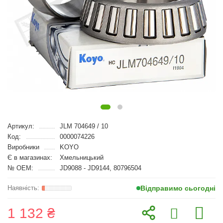
Артикул:
JLM 704649 / 10
Код:
0000074226
Виробники
KOYO
Є в магазинах:
Хмельницький
№ OEM:
JD9088 - JD9144, 80796504
Відправимо сьогодні
1 132 ₴