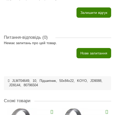
Залишити відгук
Питання-відповідь
(0)
Немає запитань про цей товар.
Нове запитання
JLM704649
,
10
,
Підшипник
,
50x84x22
,
KOYO
,
JD9088
,
JD9144
,
80796504
Схожі товари