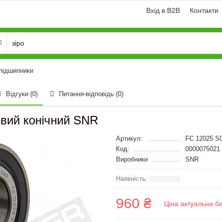
Вхід в B2B
Контакти
 підшипники
Відгуки (0)
Питання-відповідь
(0)
вий конічний SNR
Артикул:
FC 12025 S
Код:
0000075021
Виробники
SNR
960 ₴
Ціна актуальна б