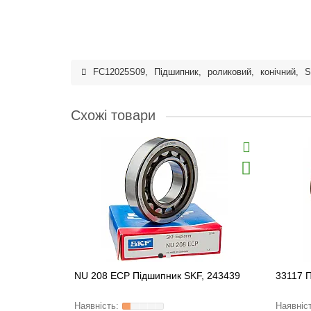
FC12025S09
,
Підшипник
,
роликовий
,
конічний
,
S
Схожі товари
NU 208 ECP Підшипник SKF, 243439
33117 