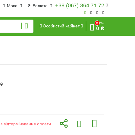
+38 (067) 364 71 72
Мова
₴
Валюта
Сума
0
Особистий кабінет
0 ₴
09
ез відтермінування оплати