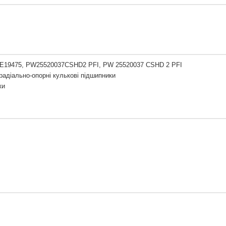
DE19475, PW25520037CSHD2 PFI, PW 25520037 CSHD 2 PFI
радіально-опорні кулькові підшипники
ки