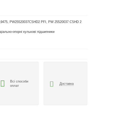
19475, PW25520037CSHD2 PFI, PW 25520037 CSHD 2
діально-опорні кулькові підшипники
Всі способи
Доставка
оплат