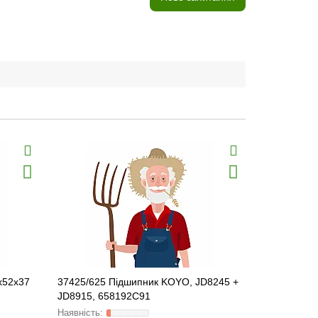
x52x37
37425/625 Підшипник KOYO, JD8245 +
32007 X Пі
JD8915, 658192C91
3199166