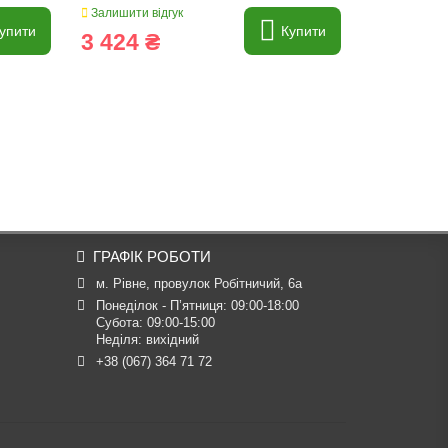
Залишити відгук
Залишити ві
упити
Купити
3 424 ₴
535 ₴
ГРАФІК РОБОТИ
м. Рівне, провулок Робітничий, 6а
Понеділок - П’ятниця: 09:00-18:00

Субота: 09:00-15:00

Неділя: вихідний
+38 (067) 364 71 72