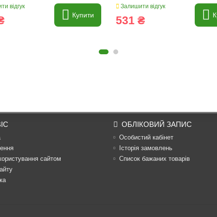
ти відгук
Залишити відгук
Купити
К
₴
531 ₴
ІС
ОБЛІКОВИЙ ЗАПИС
а
Особистий кабінет
ення
Історія замовлень
користування сайтом
Список бажаних товарів
айту
ка