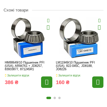
Схожі товари
HM88649/10 Підшипник PFI
LM11949/10 Підшипник PFI
(USA), AR94761 + JD8257,
(USA), 822-045C, JD8188,
83933877, 871245R1
JD8226
Залишити відгук
Залишити відгук
386 ₴
160 ₴