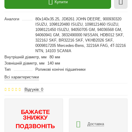
Купити
Аналоги
80x140x35.25, JD8261 JOHN DEERE, 900930320
ISUZU, 1098120480 ISUZU, 1098121460 ISUZU,
1098121450 ISUZU, 94050705 GM, 94036568 GM,
94060941 GM, 3832490000 NISSAN, HDB012 SKF,
32216J SKF, BR32216 SKF, VKHB2026 SKF,
0009817205 Mercedes-Bens, 32216A FAG, 4T-32216
NTN, 14103 SCANIA
Внутрішній діаметр, мм
80 мм
Зовнішній діаметр, мм
140 мм
Тип
Роликові конічні підшипники
Всі характеристики
Відгуків: 0
БАЖАЄТЕ
ЗНИЖКУ
Доставка
ПОДЗВОНІТЬ