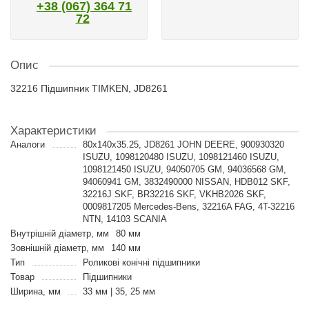
+38 (067) 364 71
72
Опис
32216 Підшипник TIMKEN, JD8261
Характеристики
Аналоги
80x140x35.25, JD8261 JOHN DEERE, 900930320
ISUZU, 1098120480 ISUZU, 1098121460 ISUZU,
1098121450 ISUZU, 94050705 GM, 94036568 GM,
94060941 GM, 3832490000 NISSAN, HDB012 SKF,
32216J SKF, BR32216 SKF, VKHB2026 SKF,
0009817205 Mercedes-Bens, 32216A FAG, 4T-32216
NTN, 14103 SCANIA
Внутрішній діаметр, мм
80 мм
Зовнішній діаметр, мм
140 мм
Тип
Роликові конічні підшипники
Товар
Підшипники
Ширина, мм
33 мм | 35, 25 мм