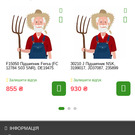
F15050 Підшипник Fersa (FC
30210 J Підшипник NSK,
12784 S03 SNR), DE19475
3199017, JD37087, 235899
Залишити відгук
Залишити відгук
855 ₴
930 ₴
ІНФОРМАЦІЯ