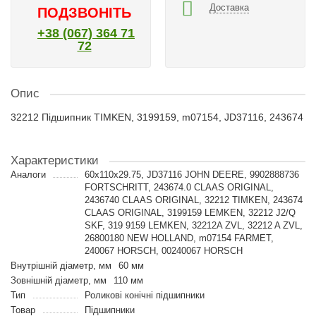
Доставка
ПОДЗВОНІТЬ
+38 (067) 364 71
72
Опис
32212 Підшипник TIMKEN, 3199159, m07154, JD37116, 243674
Характеристики
Аналоги
60x110x29.75, JD37116 JOHN DEERE, 9902888736
FORTSCHRITT, 243674.0 CLAAS ORIGINAL,
2436740 CLAAS ORIGINAL, 32212 TIMKEN, 243674
CLAAS ORIGINAL, 3199159 LEMKEN, 32212 J2/Q
SKF, 319 9159 LEMKEN, 32212A ZVL, 32212 A ZVL,
26800180 NEW HOLLAND, m07154 FARMET,
240067 HORSCH, 00240067 HORSCH
Внутрішній діаметр, мм
60 мм
Зовнішній діаметр, мм
110 мм
Тип
Роликові конічні підшипники
Товар
Підшипники