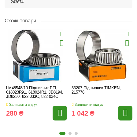
243674
Схожі товари
LM48548/10 Підшипник PFI,
33207 Підшипник TIMKEN,
618023R91, 618024R1, JD8194,
215776
JD8230, 822-033C, 822-034C
Залишити відгук
Залишити відгук
280 ₴
1 042 ₴