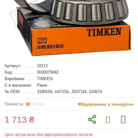
Артикул:
32212
Код:
0000075842
Виробники
TIMKEN
Є в магазинах:
Рівне
№ OEM:
3199159, m07154, JD37116, 243674
Відправимо у понеділок
1 713 ₴
Ціна актуальна без відтермінування оплати