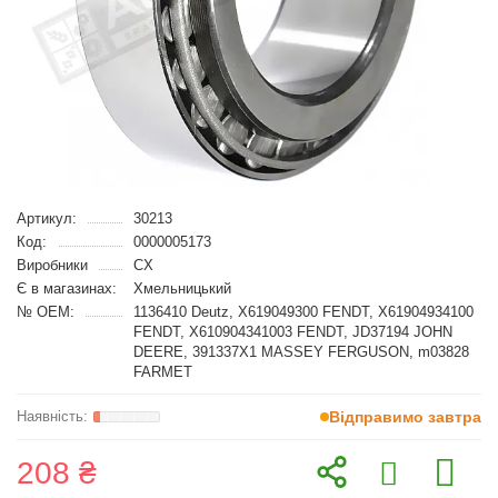
Артикул:
30213
Код:
0000005173
Виробники
CX
Є в магазинах:
Хмельницький
№ OEM:
1136410 Deutz, X619049300 FENDT, X61904934100
FENDT, X610904341003 FENDT, JD37194 JOHN
DEERE, 391337X1 MASSEY FERGUSON, m03828
FARMET
Відправимо завтра
208 ₴