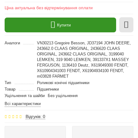
Ціна актуальна без відтермінування оплати
Купити
Аналоги
VN30213 Gregoire Besson, JD37194 JOHN DEERE,
243662.0 CLAAS ORIGINAL, 2436620 CLAAS
ORIGINAL, 243662 CLAAS ORIGINAL, 3199040
LEMKEN, 319 9040 LEMKEN, 391337X1 MASSEY
FERGUSON, 1136410 Deutz, X619049300 FENDT,
X610904341003 FENDT, X61904934100 FENDT,
m03828 FARMET
Тип
Роликові конічні підшипники
Товар
Підшипники
Ущільнення та шайби
Без ущільнення
Всі характеристики
Відгуків: 0