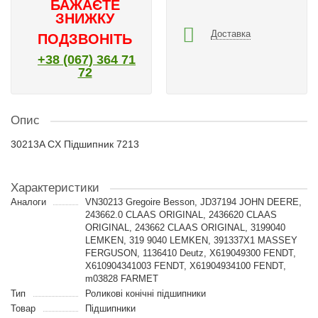
БАЖАЄТЕ
ЗНИЖКУ
Доставка
ПОДЗВОНІТЬ
+38 (067) 364 71
72
Опис
30213A CX Підшипник 7213
Характеристики
Аналоги
VN30213 Gregoire Besson, JD37194 JOHN DEERE,
243662.0 CLAAS ORIGINAL, 2436620 CLAAS
ORIGINAL, 243662 CLAAS ORIGINAL, 3199040
LEMKEN, 319 9040 LEMKEN, 391337X1 MASSEY
FERGUSON, 1136410 Deutz, X619049300 FENDT,
X610904341003 FENDT, X61904934100 FENDT,
m03828 FARMET
Тип
Роликові конічні підшипники
Товар
Підшипники