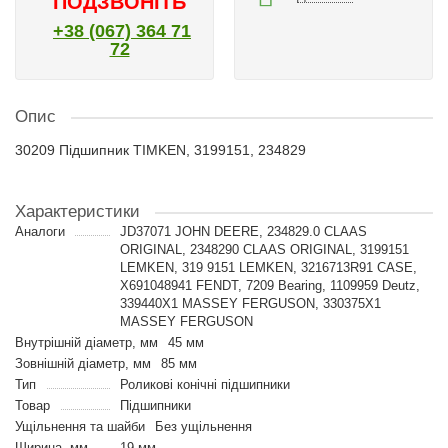
ПОДЗВОНІТЬ
+38 (067) 364 71
72
Опис
30209 Підшипник TIMKEN, 3199151, 234829
Характеристики
Аналоги
JD37071 JOHN DEERE, 234829.0 CLAAS
ORIGINAL, 2348290 CLAAS ORIGINAL, 3199151
LEMKEN, 319 9151 LEMKEN, 3216713R91 CASE,
X691048941 FENDT, 7209 Bearing, 1109959 Deutz,
339440X1 MASSEY FERGUSON, 330375X1
MASSEY FERGUSON
Внутрішній діаметр, мм
45 мм
Зовнішній діаметр, мм
85 мм
Тип
Роликові конічні підшипники
Товар
Підшипники
Ущільнення та шайби
Без ущільнення
Ширина, мм
19 мм