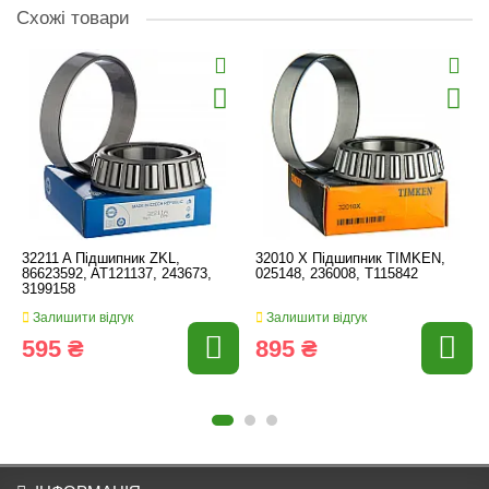
Схожі товари
32211 A Підшипник ZKL,
32010 Х Підшипник TIMKEN,
86623592, AT121137, 243673,
025148, 236008, T115842
3199158
Залишити відгук
Залишити відгук
595 ₴
895 ₴