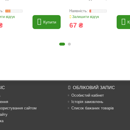
ти відгук
Залишити відгук
Купити
К
₴
67 ₴
ІС
ОБЛІКОВИЙ ЗАПИС
а
Особистий кабінет
ення
Історія замовлень
користування сайтом
Список бажаних товарів
айту
ка