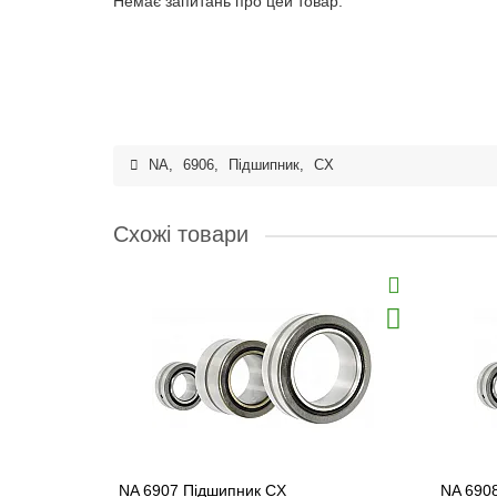
Немає запитань про цей товар.
NA
,
6906
,
Підшипник
,
CX
Схожі товари
NA 6907 Підшипник CX
NA 690