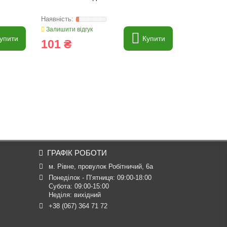
Залишити відгук
Залишити ві
упити
Купити
101 ₴
6 ₴
ГРАФІК РОБОТИ
м. Рівне, провулок Робітничий, 6а
Понеділок - П’ятниця: 09:00-18:00

Субота: 09:00-15:00

Неділя: вихідний
+38 (067) 364 71 72