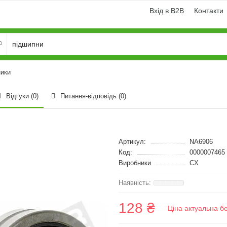
Вхід в B2B
Контакти
ники
Відгуки (0)
Питання-відповідь
(0)
Артикул:
NA6906
Код:
0000007465
Виробники
CX
128 ₴
Ціна актуальна б