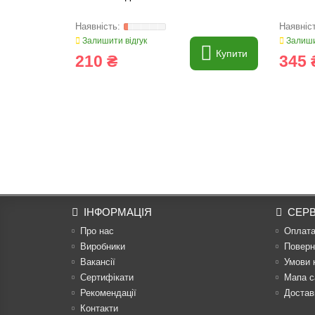
Залишити відгук
Залиши
Купити
210 ₴
345 
ІНФОРМАЦІЯ
СЕРВ
Про нас
Оплат
Виробники
Поверн
Вакансії
Умови 
Сертифікати
Мапа с
Рекомендації
Достав
Контакти