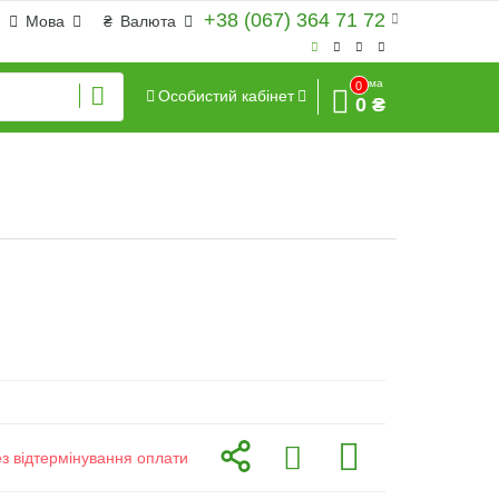
+38 (067) 364 71 72
Мова
₴
Валюта
Сума
0
Особистий кабінет
0 ₴
ез відтермінування оплати