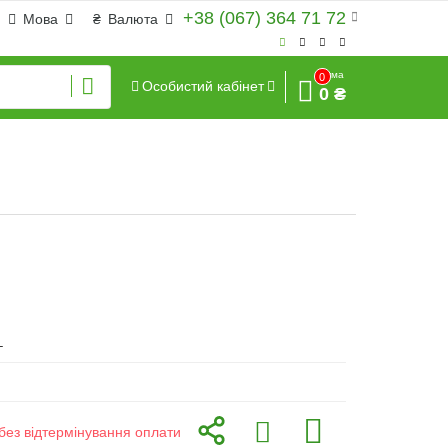
+38 (067) 364 71 72
Мова
₴
Валюта
Сума
0
Особистий кабінет
0 ₴
L
без відтермінування оплати