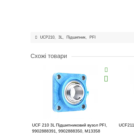
UCP210
,
3L
,
Підшипник
,
PFI
Схожі товари
UCF 210 3L Підшипниковий вузол PFI,
UCF211 
9902888391, 9902888350, M13358