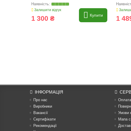
Залишити відгук
Залиши
Купити
1 300 ₴
1 48
ІНФОРМАЦІЯ
СЕРВ
Про нас
Оплат
Виробники
Поверн
Вакансії
Умови 
Сертифікати
Мапа с
Рекомендації
Достав