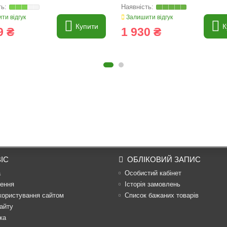
ти відгук
Залишити відгук
Купити
К
9 ₴
1 930 ₴
ІС
ОБЛІКОВИЙ ЗАПИС
а
Особистий кабінет
ення
Історія замовлень
користування сайтом
Список бажаних товарів
айту
ка