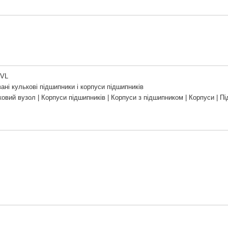
ZVL
ані кулькові підшипники і корпуси підшипників
овий вузол | Корпуси підшипників | Корпуси з підшипником | Корпуси | П