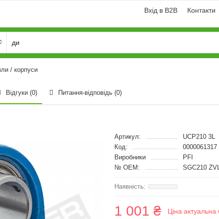
Вхід в B2B
Контакти
ли / корпуси
Відгуки (0)
Питання-відповідь
(0)
Артикул:
UCP210 3L
Код:
0000061317
Виробники
PFI
№ OEM:
SGC210 ZV
1 001 ₴
Ціна актуальна 