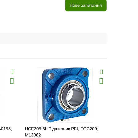
Нове запитання
40198,
UCF209 3L Підшипник PFI, FGC209,
GG GLCTE 0
M13082
INA, 822-0