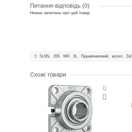
Питання-відповідь
(0)
Немає запитань про цей товар.
SLNS
,
205
,
MR
,
3L
,
Підшипниковий
,
вузол
,
Z&
Схожі товари