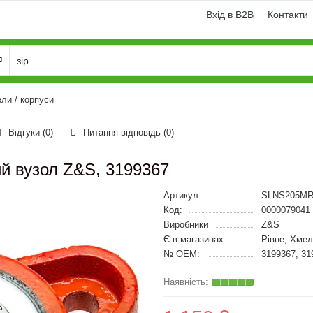
Вхід в B2B
Контакти
ли / корпуси
Відгуки (0)
Питання-відповідь
(0)
й вузол Z&S, 3199367
Артикул:
SLNS205MR
Код:
0000079041
Виробники
Z&S
Є в магазинах:
Рівне, Хме
№ OEM:
3199367, 31