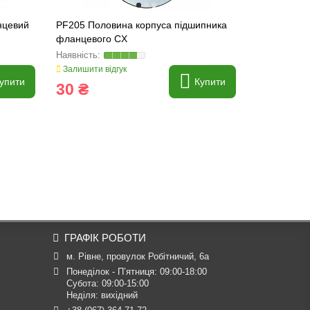
нцевий
PF205 Половина корпуса підшипника
PF 52 Корп
фланцевого CX
2шт SKF, N
Залишити відгук
Залишити ві
упити
Купити
30 ₴
205 ₴
ГРАФІК РОБОТИ
м. Рівне, провулок Робітничий, 6а
Понеділок - П’ятниця: 09:00-18:00

Субота: 09:00-15:00

Неділя: вихідний