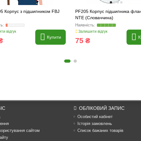
5 Корпус з підшипником FBJ
PF205 Корпус підшипника фла
NTE (Словаччина)
ти відгук
Залишити відгук
Купити
К
₴
75 ₴
ІС
ОБЛІКОВИЙ ЗАПИС
а
Особистий кабінет
ення
Історія замовлень
користування сайтом
Список бажаних товарів
айту