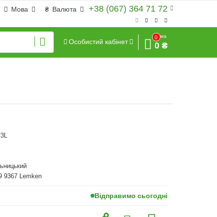
+38 (067) 364 71 72
Мова
₴
Валюта
Сума
0
Особистий кабінет
0 ₴
3L
льницький
9 9367 Lemken
Відправимо сьогодні