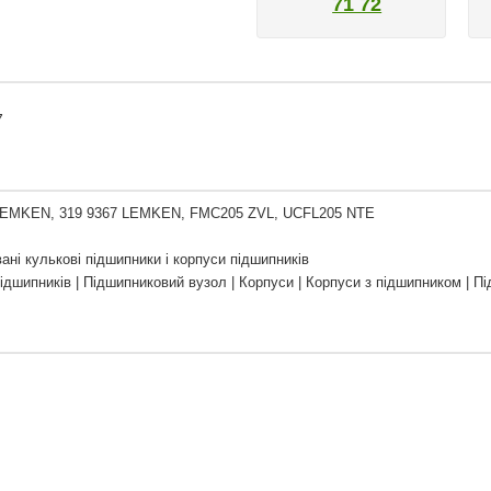
71 72
7
LEMKEN, 319 9367 LEMKEN, FMC205 ZVL, UCFL205 NTE
ані кулькові підшипники і корпуси підшипників
ідшипників | Підшипниковий вузол | Корпуси | Корпуси з підшипником | П