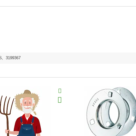
S
,
3199367