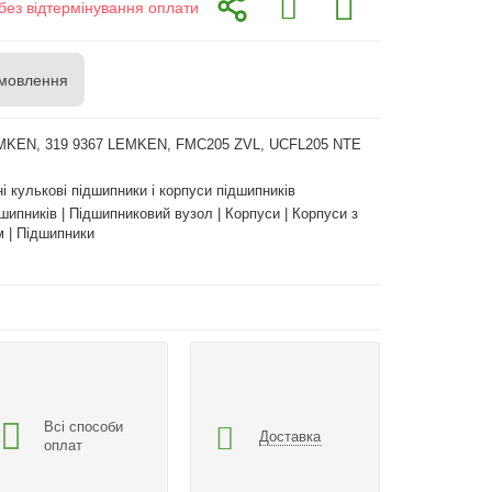
без відтермінування оплати
мовлення
MKEN, 319 9367 LEMKEN, FMC205 ZVL, UCFL205 NTE
і кулькові підшипники і корпуси підшипників
шипників | Підшипниковий вузол | Корпуси | Корпуси з
 | Підшипники
Всі способи
Доставка
оплат