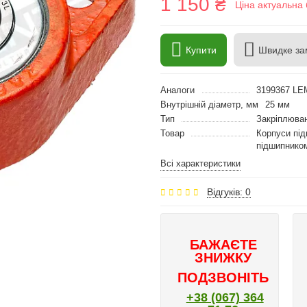
1 150 ₴
Ціна актуальна 
Купити
Швидке за
Аналоги
3199367 LE
Внутрішній діаметр, мм
25 мм
Тип
Закріплюван
Товар
Корпуси під
підшипником
Всі характеристики
Відгуків: 0
БАЖАЄТЕ
ЗНИЖКУ
ПОДЗВОНІТЬ
+38 (067) 364