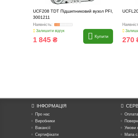
UCF208 TDT Підшипниковий вузол PFI,
UCFL20
3001211
Залишити відгук
Залиши
Купити
1 845 ₴
270 
ІНФОРМАЦІЯ
СЕРВ
Про нас
Оплат
Виробники
Поверн
Вакансії
Умови 
Сертифікати
Мапа с