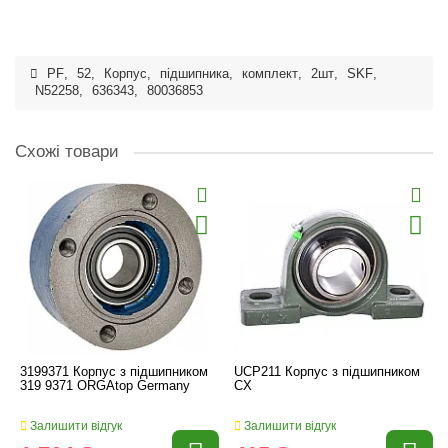
PF
,
52
,
Корпус
,
підшипника
,
комплект
,
2шт
,
SKF
,
N52258
,
636343
,
80036853
Схожі товари
3199371 Корпус з підшипником
UCP211 Корпус з підшипником
319 9371 ORGAtop Germany
CX
Залишити відгук
Залишити відгук