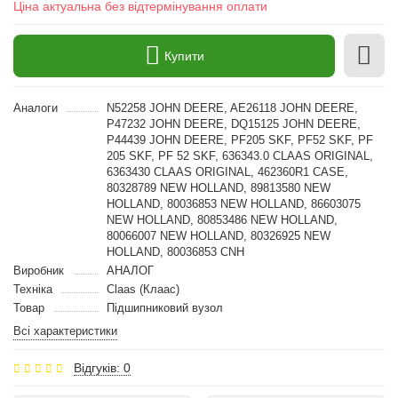
Ціна актуальна без відтермінування оплати
Купити
Аналоги
N52258 JOHN DEERE, AE26118 JOHN DEERE,
P47232 JOHN DEERE, DQ15125 JOHN DEERE,
P44439 JOHN DEERE, PF205 SKF, PF52 SKF, PF
205 SKF, PF 52 SKF, 636343.0 CLAAS ORIGINAL,
6363430 CLAAS ORIGINAL, 462360R1 CASE,
80328789 NEW HOLLAND, 89813580 NEW
HOLLAND, 80036853 NEW HOLLAND, 86603075
NEW HOLLAND, 80853486 NEW HOLLAND,
80066007 NEW HOLLAND, 80326925 NEW
HOLLAND, 80036853 CNH
Виробник
АНАЛОГ
Техніка
Claas (Клаас)
Товар
Підшипниковий вузол
Всі характеристики
Відгуків: 0