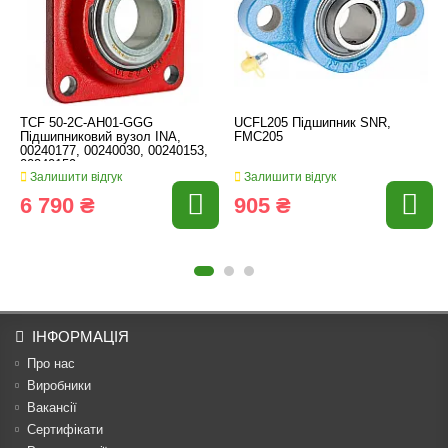
TCF 50-2C-AH01-GGG
UCFL205 Підшипник SNR,
Підшипниковий вузол INA,
FMC205
00240177, 00240030, 00240153,
00240159
Залишити відгук
Залишити відгук
6 790 ₴
905 ₴
ІНФОРМАЦІЯ
Про нас
Виробники
Вакансії
Сертифікати