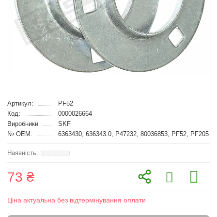
Артикул:
PF52
Код:
0000026664
Виробники
SKF
№ OEM:
6363430, 636343.0, P47232, 80036853, PF52, PF205
73 ₴
Ціна актуальна без відтермінування оплати