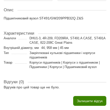
Опис
Підшипниковий вузол ST491/GW209PPB32Q Z&S
Характеристики
Аналоги
DHU1-3, 4R-209, FD209RA, ST491 A CASE, ST491A
CASE, 822-208C Great Plains
Внутрішній діаметр, мм
44, 958 мм | 45 мм
Тип
Закріплювані кулькові підшипники і корпуси
підшипників
Товар
Корпуси підшипників | Корпуси з підшипником |
Підшипники | Корпуси | Підшипниковий вузол
Відгуки (0)
Відгуків про цей товар ще не було.
Залишити відгук