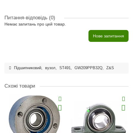
Питання-відповідь
(0)
Немає запитань про цей товар.
Нове запитання
Підшипниковий
,
вузол
,
ST491
,
GW209PPB32Q
,
Z&S
Схожі товари