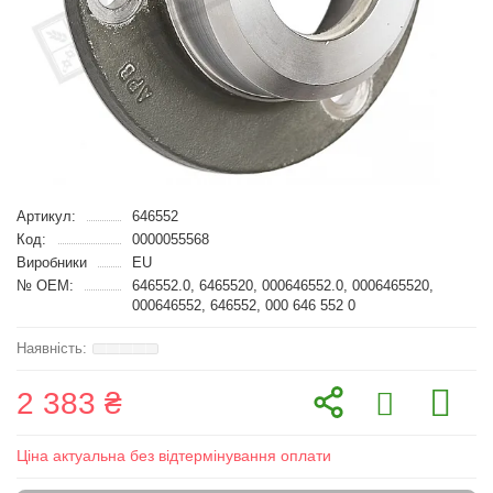
Артикул:
646552
Код:
0000055568
Виробники
EU
№ OEM:
646552.0, 6465520, 000646552.0, 0006465520,
000646552, 646552, 000 646 552 0
2 383 ₴
Ціна актуальна без відтермінування оплати