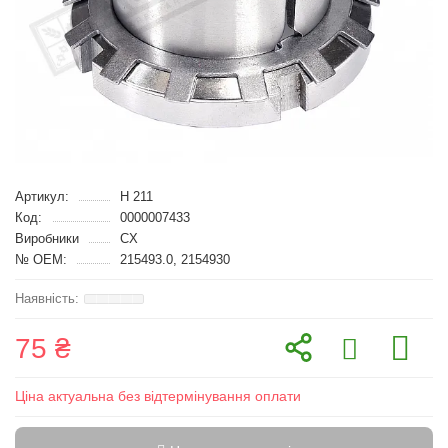
Артикул:
H 211
Код:
0000007433
Виробники
CX
№ OEM:
215493.0, 2154930
75 ₴
Ціна актуальна без відтермінування оплати