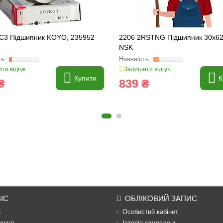
 C3 Підшипник KOYO, 235952
2206 2RSTNG Підшипник 30x6
NSK
ти відгук
Залишити відгук
Купити
К
₴
839 ₴
ІС
ОБЛІКОВИЙ ЗАПИС
а
Особистий кабінет
ення
Історія замовлень