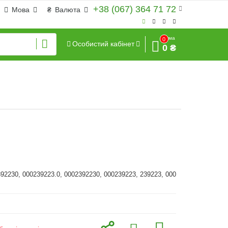
+38 (067) 364 71 72
Мова
₴
Валюта
Сума
0
Особистий кабінет
0 ₴
392230, 000239223.0, 0002392230, 000239223, 239223, 000