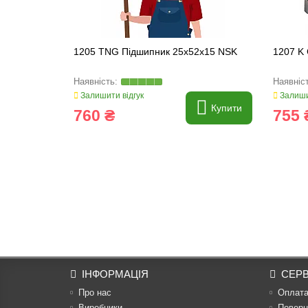
1205 TNG Підшипник 25x52x15 NSK
1207 K
Залишити відгук
Залиши
Купити
760 ₴
755 
ІНФОРМАЦІЯ
СЕРВ
Про нас
Оплат
Виробники
Поверн