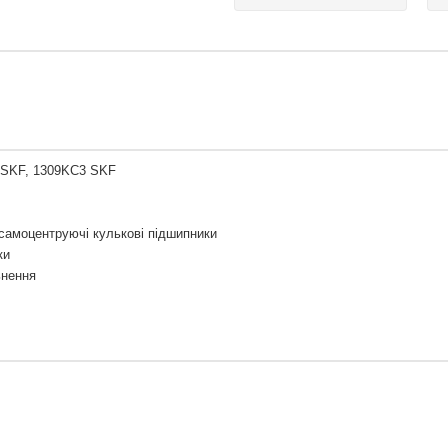
 SKF, 1309KC3 SKF
самоцентруючі кулькові підшипники
ки
ьнення