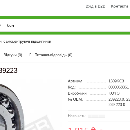
Вхід в B2B
Контакти
ні самоцентруючі підшипники
Відгуки (0)
Питання-відповідь
(0)
39223
Артикул:
1309KC3
Код:
0000068361
Виробники
KOYO
№ OEM:
239223.0, 2
239 223 0