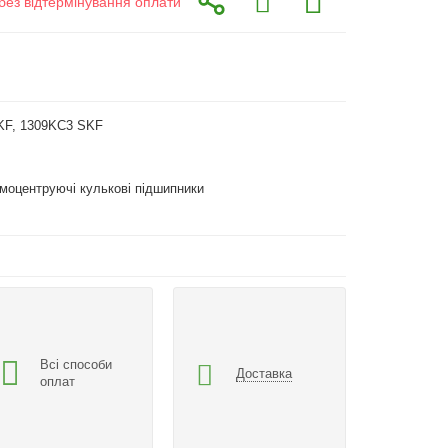
без відтермінування оплати
KF, 1309KC3 SKF
моцентруючі кулькові підшипники
Всі способи
Доставка
оплат