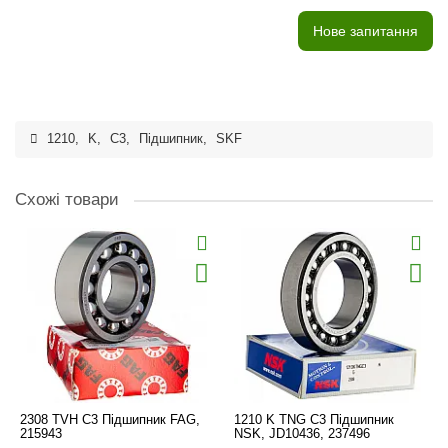
Нове запитання
1210
,
K
,
C3
,
Підшипник
,
SKF
Схожі товари
2308 TVH C3 Підшипник FAG,
1210 K TNG C3 Підшипник
215943
NSK, JD10436, 237496