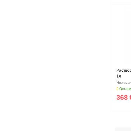
Раствор
1л
Остави
368 