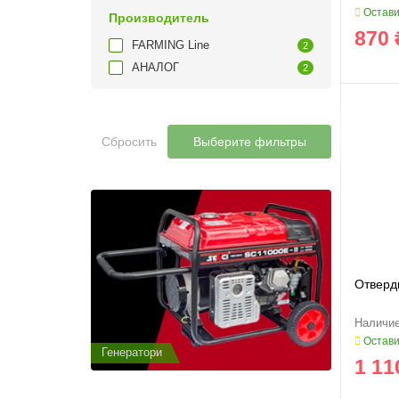
Остави
Производитель
870 
FARMING Line
2
АНАЛОГ
2
Сбросить
Выберите фильтры
Отверд
Остави
Генератори
Генератор
1 11