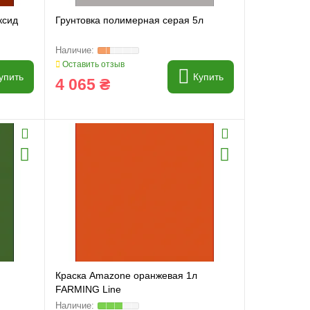
ксид
Грунтовка полимерная серая 5л
Оставить отзыв
упить
Купить
4 065 ₴
Краска Amazone оранжевая 1л
FARMING Line