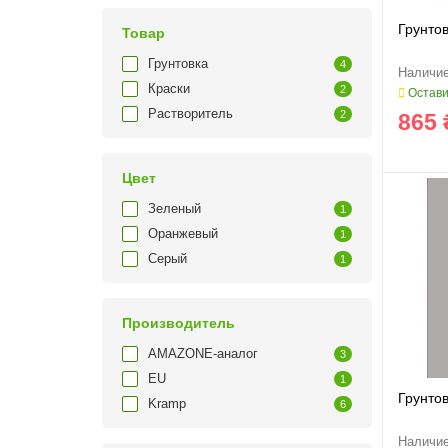
Грунтов
Товар
Грунтовка
4
Краски
2
Остави
Растворитель
2
865 
Цвет
Зеленый
1
Оранжевый
1
Серый
1
Производитель
AMAZONE-аналог
3
EU
1
Грунто
Kramp
6