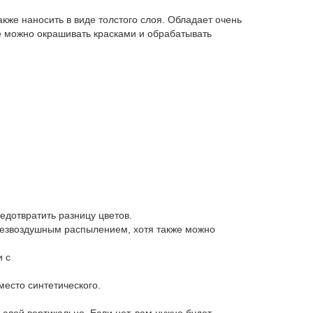
кже наносить в виде толстого слоя. Обладает очень
ее можно окрашивать красками и обрабатывать
дотвратить разницу цветов.
безвоздушным распылением, хотя также можно
и с
есто синтетического.