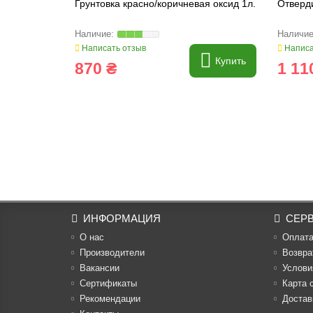
Грунтовка красно/коричневая оксид 1л.
Отверди
Написать отзыв
Написа
Купить
870 ₴
1 11
ИНФОРМАЦИЯ
СЕР
О нас
Оплат
Производители
Возвра
Вакансии
Услови
Cертификаты
Карта 
Рекомендации
Достав