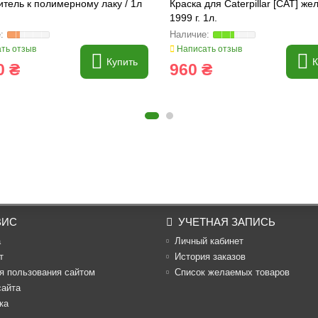
тель к полимерному лаку / 1л
Краска для Caterpillar [CAT] же
1999 г. 1л.
ть отзыв
Написать отзыв
Купить
К
0 ₴
960 ₴
ВИС
УЧЕТНАЯ ЗАПИСЬ
а
Личный кабинет
т
История заказов
я пользования сайтом
Список желаемых товаров
сайта
ка