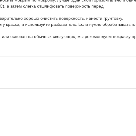
аносить мокрым по мокрому, лучше один слой горизонтально и один
C), а затем слегка отшлифовать поверхность перед
арительно хорошо очистить поверхность, нанести грунтовку.
ету краски, и используйте разбавитель. Если нужно обрабатывать 
н или основан на обычных связующих, мы рекомендуем покраску пр