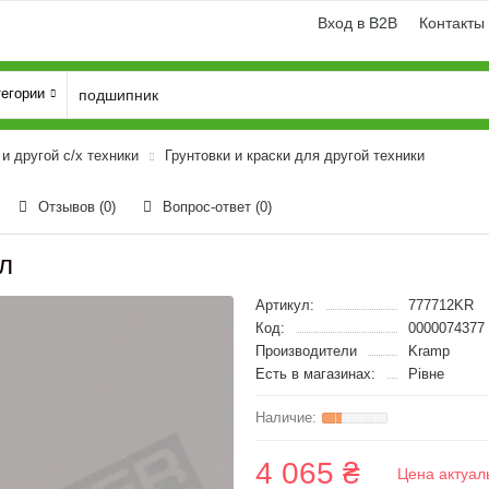
Вход в B2B
Контакты
тегории
и другой с/х техники
Грунтовки и краски для другой техники
Отзывов (0)
Вопрос-ответ
(0)
л
Артикул:
777712KR
Код:
0000074377
Производители
Kramp
Есть в магазинах:
Рівне
4 065 ₴
Цена актуал