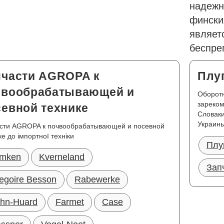
надежн
фински
являе
беспре
пчасти AGROPA к
Плу
чвообрабатывающей и
Оборот
зареком
севной технике
Словаки
Украины
сти AGROPA к почвообрабатывающей и посевной
ке до імпортної техніки
Плу
mken
Kverneland
Зап
egoire Besson
Rabewerke
hn-Huard
Farmet
Case