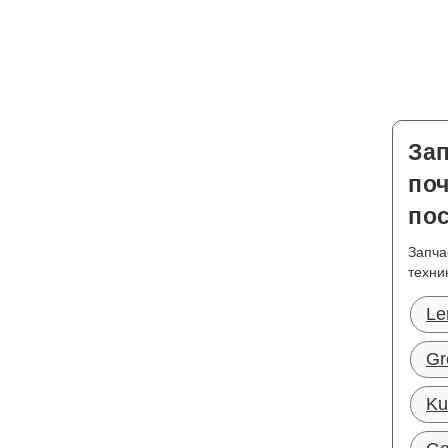
За
по
по
Запча
техни
Le
Gr
Ku