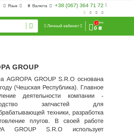
+38 (067) 364 71 72
Язык
₴
Валюта
Сумма
0
Личный кабинет
0 ₴
PA GROUP
а AGROPA GROUP S.R.O основана
 году (Чешская Республика). Главное
вление деятельности компании -
зводство запчастей для
брабатывающей техники, разработка
товление плугов. В своей работе
PA GROUP S.R.O использует