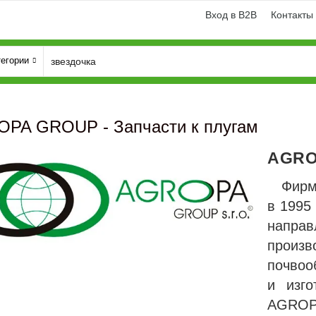
Вход в B2B
Контакты
тегории
PA GROUP - Запчасти к плугам
AGRO
Фирм
в 1995
напра
прои
и
Генератори
почвоо
и изго
AGRO