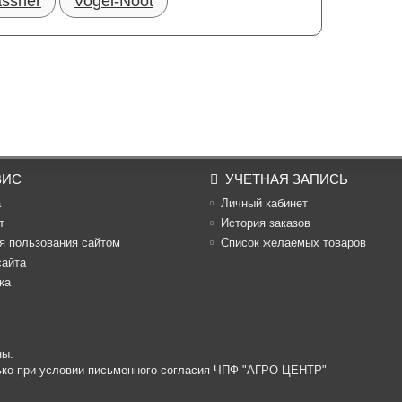
ssner
Vogel-Noot
ВИС
УЧЕТНАЯ ЗАПИСЬ
а
Личный кабинет
т
История заказов
я пользования сайтом
Список желаемых товаров
сайта
ка
ны.
лько при условии письменного согласия ЧПФ "АГРО-ЦЕНТР"