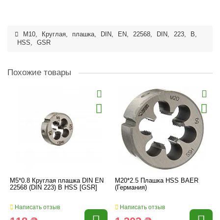
M10
,
Круглая
,
плашка
,
DIN
,
EN
,
22568
,
DIN
,
223
,
B
,
HSS
,
GSR
Похожие товары
M5*0.8 Круглая плашка DIN EN
M20*2.5 Плашка HSS BAER
22568 (DIN 223) B HSS [GSR]
(Германия)
Написать отзыв
Написать отзыв