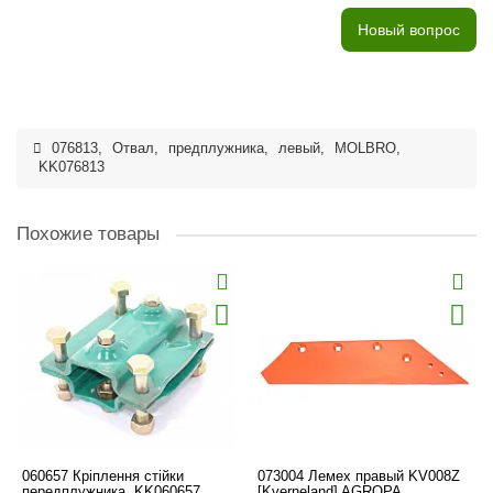
Новый вопрос
076813
,
Отвал
,
предплужника
,
левый
,
MOLBRO
,
KK076813
Похожие товары
060657 Кріплення стійки
073004 Лемех правый KV008Z
передплужника, KK060657
[Kverneland] AGROPA,